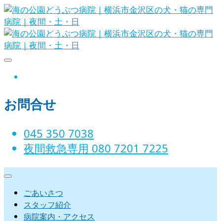
Skip
to
content
海の公園どうぶつ病院｜横浜市金沢
instagram
区の犬・猫の専門病院｜夜間・土・
お問合せ
日
045 350 7038‬
夜間救急専用 080 7201 7225‬
ごあいさつ
スタッフ紹介
病院案内・アクセス