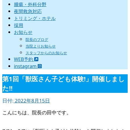
腫瘍・外科分野
夜間救急対応
トリミング・ホテル
採用
お知らせ
院長のブログ
当院よりお知らせ
スタッフからのお知らせ
WEB予約
instagram
第1回「獣医さん子ども体験!」開催しまし
た!!
日付:
2022年8月15日
こんにちは、院長の田中です。