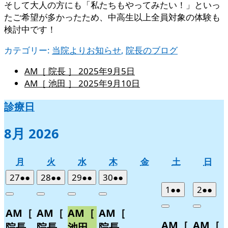
そして大人の方にも「私たちもやってみたい！」といっ
たご希望が多かったため、中高生以上全員対象の体験も
検討中です！
カテゴリー:
当院よりお知らせ
,
院長のブログ
AM［ 院長 ］
2025年9月5日
AM［ 池田 ］
2025年9月10日
診療日
8月 2026
月
火
水
木
金
土
日
月
火
水
木
金
土
日
曜
曜
曜
曜
曜
曜
曜
2026
(2
2026
(2
2026
(2
2026
(2
27
●●
28
●●
29
●●
30
●●
日
日
日
日
日
日
日
年
件
年
件
年
件
年
件
2026
(2
2026
(2
1
●●
2
●●
Close
Close
Close
Close
7
の
7
の
7
の
7
の
年
件
年
件
Close
Close
AM［
AM［
AM［
AM［
月
月
月
月
イ
イ
イ
イ
8
の
8
の
AM［
AM［
27
28
29
30
月
月
ベ
ベ
ベ
ベ
イ
イ
院長
院長
池田
院長