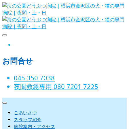
Skip
to
content
海の公園どうぶつ病院｜横浜市金沢
instagram
区の犬・猫の専門病院｜夜間・土・
お問合せ
日
045 350 7038‬
夜間救急専用 080 7201 7225‬
ごあいさつ
スタッフ紹介
病院案内・アクセス