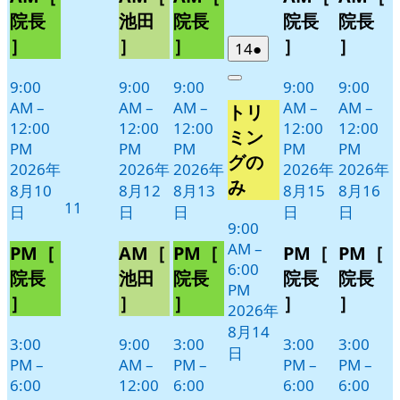
10
12
13
15
16
ベ
ベ
ベ
ベ
ベ
院長
池田
院長
院長
院長
日
日
日
日
日
ン
ン
ン
ン
ン
］
］
］
］
］
2026
(1
14
●
ト)
ト)
ト)
ト)
ト)
年
件
9:00
9:00
9:00
9:00
9:00
Close
8
の
AM
–
AM
–
AM
–
AM
–
AM
–
トリ
月
イ
12:00
12:00
12:00
12:00
12:00
14
ベ
ミン
PM
PM
PM
PM
PM
日
ン
グの
2026年
2026年
2026年
2026年
2026年
ト)
み
8月10
8月12
8月13
8月15
8月16
2026
11
日
日
日
日
日
年
9:00
AM
–
8
PM［
AM［
PM［
PM［
PM［
6:00
月
院長
池田
院長
院長
院長
PM
11
］
］
］
］
］
2026年
日
8月14
3:00
9:00
3:00
3:00
3:00
日
PM
–
AM
–
PM
–
PM
–
PM
–
6:00
12:00
6:00
6:00
6:00