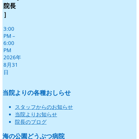
月
月
月
月
月
月
院長
1
2
3
4
5
6
］
日
日
日
日
日
日
3:00
PM
–
6:00
PM
2026年
8月31
日
当院よりの各種おしらせ
スタッフからのお知らせ
当院よりお知らせ
院長のブログ
海の公園どうぶつ病院