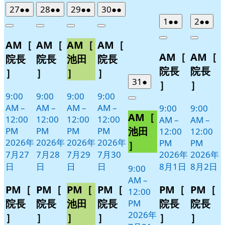
曜
曜
曜
曜
曜
曜
曜
2026
(2
2026
(2
2026
(2
2026
(2
27
●●
28
●●
29
●●
30
●●
日
日
日
日
日
日
日
年
件
年
件
年
件
年
件
2026
(2
2026
(2
1
●●
2
●●
Close
Close
Close
Close
7
の
7
の
7
の
7
の
年
件
年
件
Close
Close
AM［
AM［
AM［
AM［
月
月
月
月
イ
イ
イ
イ
8
の
8
の
AM［
AM［
27
28
29
30
月
月
ベ
ベ
ベ
ベ
イ
イ
院長
院長
池田
院長
日
日
日
日
1
2
ン
ン
ン
ン
ベ
ベ
院長
院長
］
］
］
］
日
日
ト)
ト)
ト)
ト)
ン
ン
2026
(1
31
●
］
］
年
件
ト)
ト)
9:00
9:00
9:00
9:00
Close
7
の
AM
–
AM
–
AM
–
AM
–
9:00
9:00
AM［
月
イ
12:00
12:00
12:00
12:00
AM
–
AM
–
31
ベ
池田
PM
PM
PM
PM
12:00
12:00
日
ン
2026年
2026年
2026年
2026年
PM
PM
］
ト)
7月27
7月28
7月29
7月30
2026年
2026年
日
日
日
日
8月1日
8月2日
9:00
AM
–
PM［
PM［
PM［
PM［
PM［
PM［
12:00
院長
院長
池田
院長
院長
院長
PM
2026年
］
］
］
］
］
］