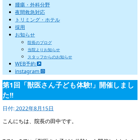
腫瘍・外科分野
夜間救急対応
トリミング・ホテル
採用
お知らせ
院長のブログ
当院よりお知らせ
スタッフからのお知らせ
WEB予約
instagram
第1回「獣医さん子ども体験!」開催しまし
た!!
日付:
2022年8月15日
こんにちは、院長の田中です。