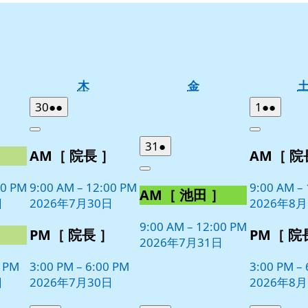
木
金
木
金
曜
曜
2026
(2
2026
(2
30
●●
1
●●
日
日
年
件
年
件
Close
Close
7
の
8
の
2026
(1
31
●
］
AM［ 院長 ］
AM［ 院
月
月
イ
イ
年
件
30
1
ベ
ベ
Close
7
の
日
日
00 PM
9:00 AM
–
12:00 PM
9:00 AM
–
ン
ン
AM［ 池田 ］
月
イ
日
2026年7月30日
2026年8
ト)
ト)
31
ベ
日
9:00 AM
–
12:00 PM
ン
］
PM［ 院長 ］
PM［ 院
2026年7月31日
ト)
0 PM
3:00 PM
–
6:00 PM
3:00 PM
–
日
2026年7月30日
2026年8