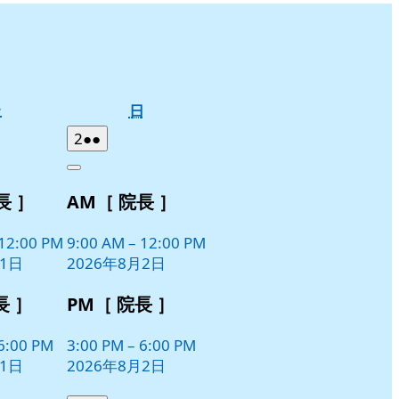
土
日
土
日
曜
曜
2026
(2
2
●●
日
日
年
件
Close
8
の
長 ］
AM［ 院長 ］
月
イ
2
ベ
日
12:00 PM
9:00 AM
–
12:00 PM
ン
月1日
2026年8月2日
ト)
長 ］
PM［ 院長 ］
6:00 PM
3:00 PM
–
6:00 PM
月1日
2026年8月2日