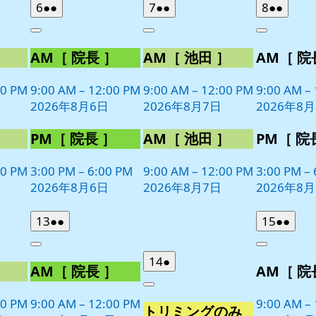
2026
(2
2026
(2
2026
(2
6
●●
7
●●
8
●●
年
件
年
件
年
件
Close
Close
Close
8
の
8
の
8
の
］
AM［ 院長 ］
AM［ 池田 ］
AM［ 院
月
月
月
イ
イ
イ
6
7
8
ベ
ベ
ベ
日
日
日
00 PM
9:00 AM
–
12:00 PM
9:00 AM
–
12:00 PM
9:00 AM
–
ン
ン
ン
2026年8月6日
2026年8月7日
2026年8
ト)
ト)
ト)
］
PM［ 院長 ］
AM［ 池田 ］
PM［ 院
00 PM
3:00 PM
–
6:00 PM
9:00 AM
–
12:00 PM
3:00 PM
–
2026年8月6日
2026年8月7日
2026年8
2026
(2
2026
(2
13
●●
15
●●
年
件
年
件
Close
Close
8
の
8
の
2026
(1
14
●
］
AM［ 院長 ］
AM［ 院
月
月
イ
イ
年
件
13
15
ベ
ベ
Close
8
の
日
日
00 PM
9:00 AM
–
12:00 PM
9:00 AM
–
ン
ン
トリミングのみ
月
イ