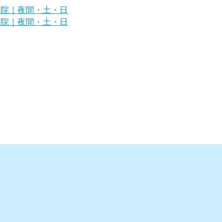
区の犬・猫の専門病院｜夜間・土・日