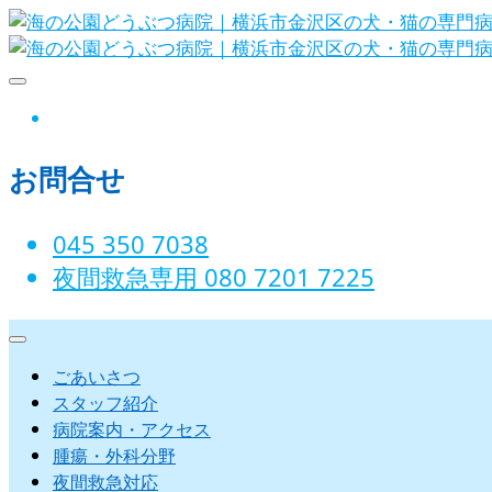
Skip
to
content
海の公園どうぶつ病院｜横浜市金沢
instagram
お問合せ
045 350 7038‬
夜間救急専用 080 7201 7225‬
ごあいさつ
スタッフ紹介
病院案内・アクセス
腫瘍・外科分野
夜間救急対応