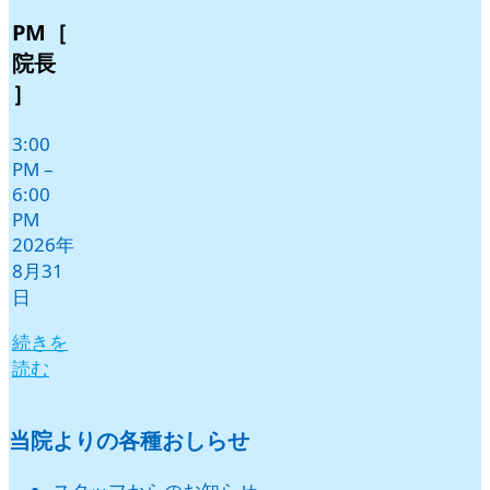
年
年
年
年
年
年
9
9
9
9
9
9
PM［
月
月
月
月
月
月
院長
1
2
3
4
5
6
］
日
日
日
日
日
日
3:00
PM
–
6:00
PM
2026年
8月31
日
続きを
読む
当院よりの各種おしらせ