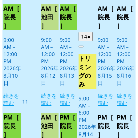
8
の
8
の
8
の
8
の
8
の
AM［
AM［
AM［
AM［
AM［
月
月
月
月
月
イ
イ
イ
イ
イ
10
12
13
15
16
ベ
ベ
ベ
ベ
ベ
院長
池田
院長
院長
院長
日
日
日
日
日
ン
ン
ン
ン
ン
］
］
］
］
］
ト)
ト)
ト)
ト)
ト)
2026
(1
14
●
9:00
9:00
9:00
9:00
9:00
年
件
AM
–
AM
–
AM
–
AM
–
AM
–
Close
8
の
12:00
12:00
12:00
12:00
12:00
トリ
月
イ
PM
PM
PM
PM
PM
14
ベ
ミン
2026年
2026年
2026年
2026年
2026年
日
ン
グの
8月10
8月12
8月13
8月15
8月16
ト)
日
日
日
日
日
み
続きを
続きを
続きを
続きを
続きを
9:00
2026
11
読む
読む
読む
読む
読む
AM
–
年
6:00
8
PM［
AM［
PM［
PM［
PM［
PM
月
院長
池田
院長
院長
院長
2026年
11
］
］
］
］
］
8月14
日