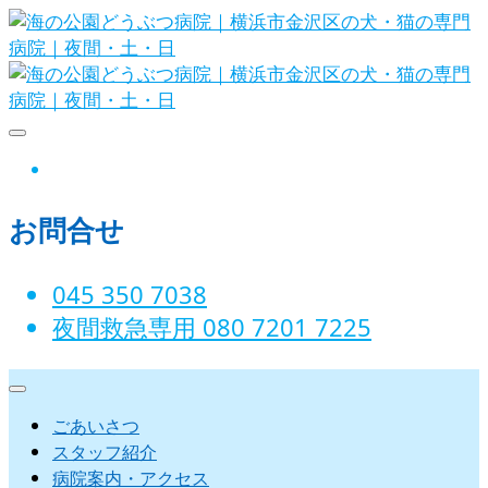
Skip
to
content
海の公園どうぶつ病院｜横浜市金沢
instagram
区の犬・猫の専門病院｜夜間・土・
お問合せ
日
045 350 7038‬
夜間救急専用 080 7201 7225‬
ごあいさつ
スタッフ紹介
病院案内・アクセス