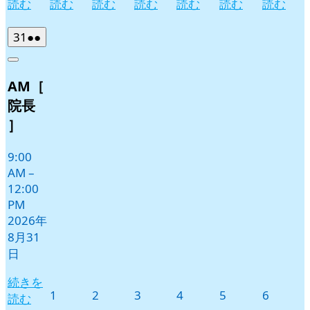
読む
読む
読む
読む
読む
読む
読む
2026
(2
31
●●
年
件
Close
8
の
AM［
月
イ
31
ベ
院長
日
ン
］
ト)
9:00
AM
–
12:00
PM
2026年
8月31
日
続きを
2026
2026
2026
2026
2026
2026
1
2
3
4
5
6
読む