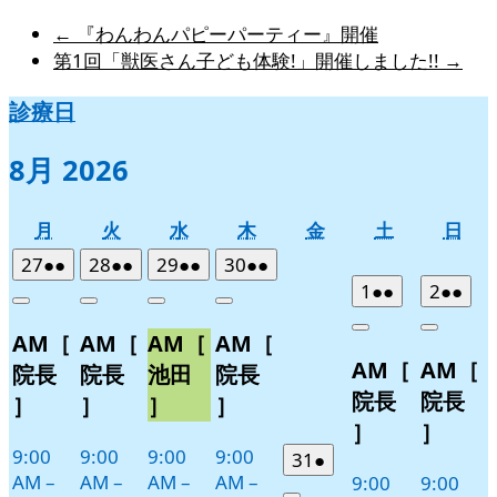
←
『わんわんパピーパーティー』開催
第1回「獣医さん子ども体験!」開催しました!!
→
診療日
8月 2026
月
火
水
木
金
土
日
月
火
水
木
金
土
日
曜
曜
曜
曜
曜
曜
曜
2026
(2
2026
(2
2026
(2
2026
(2
27
●●
28
●●
29
●●
30
●●
日
日
日
日
日
日
日
年
件
年
件
年
件
年
件
2026
(2
2026
(2
1
●●
2
●●
Close
Close
Close
Close
7
の
7
の
7
の
7
の
年
件
年
件
Close
Close
AM［
AM［
AM［
AM［
月
月
月
月
イ
イ
イ
イ
8
の
8
の
AM［
AM［
27
28
29
30
月
月
ベ
ベ
ベ
ベ
イ
イ
院長
院長
池田
院長
日
日
日
日
1
2
ン
ン
ン
ン
ベ
ベ
院長
院長
］
］
］
］
日
日
ト)
ト)
ト)
ト)
ン
ン
］
］
ト)
ト)
9:00
9:00
9:00
9:00
2026
(1
31
●
AM
–
AM
–
AM
–
AM
–
9:00
9:00
年
件