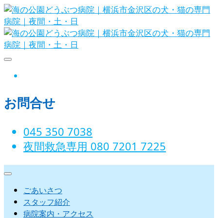
Skip
to
content
海の公園どうぶつ病院｜横浜市金沢
instagram
区の犬・猫の専門病院｜夜間・土・
お問合せ
日
045 350 7038‬
夜間救急専用 080 7201 7225‬
ごあいさつ
スタッフ紹介
病院案内・アクセス