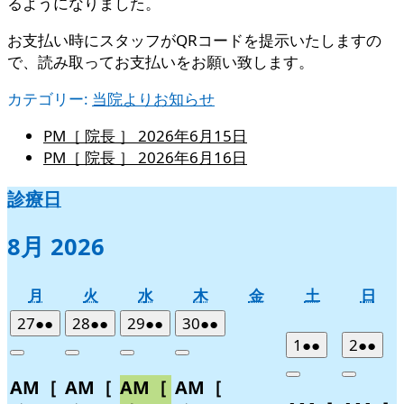
るようになりました。
お支払い時にスタッフがQRコードを提示いたしますの
で、読み取ってお支払いをお願い致します。
カテゴリー:
当院よりお知らせ
PM［ 院長 ］
2026年6月15日
PM［ 院長 ］
2026年6月16日
診療日
8月 2026
月
火
水
木
金
土
日
月
火
水
木
金
土
日
曜
曜
曜
曜
曜
曜
曜
2026
(2
2026
(2
2026
(2
2026
(2
27
●●
28
●●
29
●●
30
●●
日
日
日
日
日
日
日
年
件
年
件
年
件
年
件
2026
(2
2026
(2
1
●●
2
●●
Close
Close
Close
Close
7
の
7
の
7
の
7
の
年
件
年
件
Close
Close
AM［
AM［
AM［
AM［
月
月
月
月
イ
イ
イ
イ
8
の
8
の