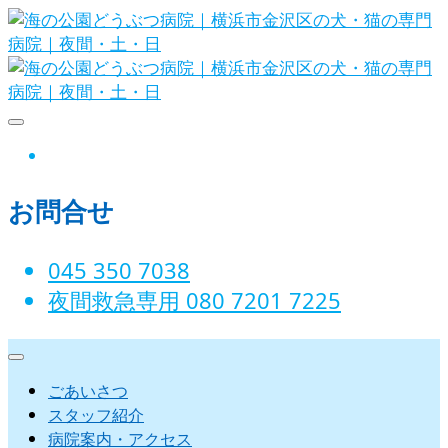
Skip
to
content
海の公園どうぶつ病院｜横浜市金沢
instagram
区の犬・猫の専門病院｜夜間・土・
お問合せ
日
045 350 7038‬
夜間救急専用 080 7201 7225‬
ごあいさつ
スタッフ紹介
病院案内・アクセス