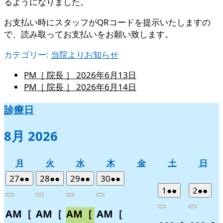
るようになりました。
お支払い時にスタッフがQRコードを提示いたしますの
で、読み取ってお支払いをお願い致します。
カテゴリー:
当院よりお知らせ
PM［ 院長 ］
2026年6月13日
PM［ 院長 ］
2026年6月14日
診療日
8月 2026
月
火
水
木
金
土
日
月
火
水
木
金
土
日
曜
曜
曜
曜
曜
曜
曜
2026
(2
2026
(2
2026
(2
2026
(2
27
●●
28
●●
29
●●
30
●●
日
日
日
日
日
日
日
年
件
年
件
年
件
年
件
2026
(2
2026
(2
1
●●
2
●●
Close
Close
Close
Close
7
の
7
の
7
の
7
の
年
件
年
件
Close
Close
AM［
AM［
AM［
AM［
月
月
月
月
イ
イ
イ
イ
8
の
8
の