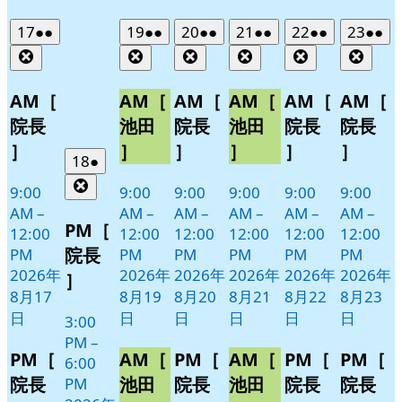
2026
(2
2026
(2
2026
(2
2026
(2
2026
(2
2026
(2
17
●●
19
●●
20
●●
21
●●
22
●●
23
●●
年
件
年
件
年
件
年
件
年
件
年
件
Close
Close
Close
Close
Close
Clos
8
の
8
の
8
の
8
の
8
の
8
の
月
月
月
月
月
月
イ
イ
イ
イ
イ
イ
AM［
AM［
AM［
AM［
AM［
AM［
17
19
20
21
22
23
ベ
ベ
ベ
ベ
ベ
ベ
院長
池田
院長
池田
院長
院長
日
日
日
日
日
日
ン
ン
ン
ン
ン
ン
］
］
］
］
］
］
ト)
ト)
ト)
ト)
ト)
ト)
2026
(1
18
●
年
件
Close
9:00
9:00
9:00
9:00
9:00
9:00
8
の
AM
–
AM
–
AM
–
AM
–
AM
–
AM
–
月
イ
PM［
12:00
12:00
12:00
12:00
12:00
12:00
18
ベ
院長
PM
PM
PM
PM
PM
PM
日
ン
2026年
2026年
2026年
2026年
2026年
2026年
］
ト)
8月17
8月19
8月20
8月21
8月22
8月23
日
日
日
日
日
日
3:00
PM
–
PM［
AM［
PM［
AM［
PM［
PM［
6:00
院長
池田
院長
池田
院長
院長
PM