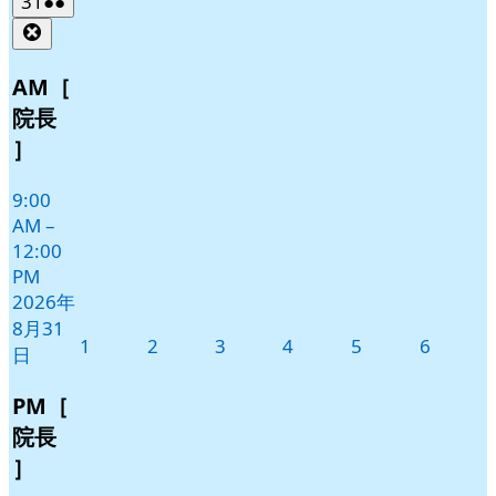
2026
(2
31
●●
年
件
Close
8
の
月
イ
AM［
31
ベ
院長
日
ン
］
ト)
9:00
AM
–
12:00
PM
2026年
8月31
2026
2026
2026
2026
2026
2026
1
2
3
4
5
6
日
年
年
年
年
年
年
9
9
9
9
9
9
PM［
月
月
月
月
月
月
院長
1
2
3
4
5
6
］
日
日
日
日
日
日