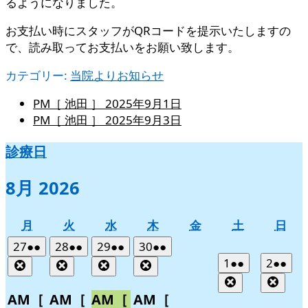
るようになりました。
お支払い時にスタッフがQRコードを提示いたしますの
で、読み取ってお支払いをお願い致します。
カテゴリー:
当院よりお知らせ
PM［ 池田 ］
2025年9月1日
PM［ 池田 ］
2025年9月3日
診療日
8月 2026
月
火
水
木
金
土
日
月
火
水
木
金
土
日
曜
曜
曜
曜
曜
曜
曜
2026
(2
2026
(2
2026
(2
2026
(2
27
●●
28
●●
29
●●
30
●●
日
日
日
日
日
日
日
年
件
年
件
年
件
年
件
2026
(2
2026
(2
1
●●
2
●●
Close
Close
Close
Close
7
の
7
の
7
の
7
の
年
件
年
件
Close
Clos
月
月
月
月
イ
イ
イ
イ
8
の
8
の
AM［
AM［
AM［
AM［