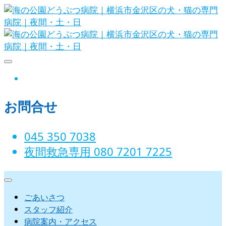
Skip
to
content
海の公園どうぶつ病院｜横浜市金沢
instagram
区の犬・猫の専門病院｜夜間・土・
お問合せ
日
045 350 7038‬
夜間救急専用 080 7201 7225‬
ごあいさつ
スタッフ紹介
病院案内・アクセス