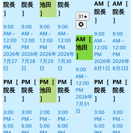
27
28
29
30
月
月
ベ
ベ
ベ
ベ
イ
イ
AM［
AM［
院長
院長
池田
院長
日
日
日
日
1
2
ン
ン
ン
ン
ベ
ベ
院長
院長
］
］
］
］
日
日
ト)
ト)
ト)
ト)
ン
ン
2026
(1
31
●
］
］
年
件
ト)
ト)
Close
9:00
9:00
9:00
9:00
7
の
AM
–
AM
–
AM
–
AM
–
9:00
9:00
月
イ
AM［
12:00
12:00
12:00
12:00
AM
–
AM
–
31
ベ
池田
PM
PM
PM
PM
12:00
12:00
日
ン
2026年
2026年
2026年
2026年
PM
PM
］
ト)
7月27
7月28
7月29
7月30
2026年
2026年
日
日
日
日
8月1日
8月2日
9:00
AM
–
PM［
PM［
PM［
PM［
PM［
PM［
12:00
院長
院長
池田
院長
院長
院長
PM
2026年
］
］
］
］
］
］
7月31
日
3:00
3:00
2:00
3:00
3:00
3:00
PM
–
PM
–
PM
–
PM
–
PM
–
PM
–
6:00
6:00
5:00
6:00
6:00
6:00
PM
PM
PM
PM
PM
PM