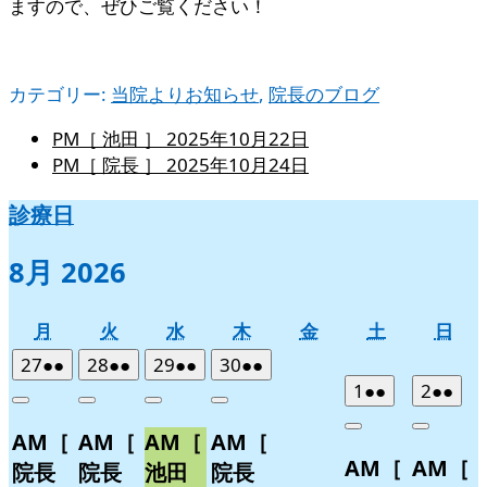
ますので、ぜひご覧ください！
カテゴリー:
当院よりお知らせ
,
院長のブログ
PM［ 池田 ］
2025年10月22日
PM［ 院長 ］
2025年10月24日
診療日
8月 2026
月
火
水
木
金
土
日
月
火
水
木
金
土
日
曜
曜
曜
曜
曜
曜
曜
2026
(2
2026
(2
2026
(2
2026
(2
27
●●
28
●●
29
●●
30
●●
日
日
日
日
日
日
日
年
件
年
件
年
件
年
件
2026
(2
2026
(2
1
●●
2
●●
Close
Close
Close
Close
7
の
7
の
7
の
7
の
年
件
年
件
Close
Close
AM［
AM［
AM［
AM［
月
月
月
月
イ
イ
イ
イ
8
の
8
の
AM［
AM［
27
28
29
30
月
月
ベ
ベ
ベ
ベ
イ
イ
院長
院長
池田
院長