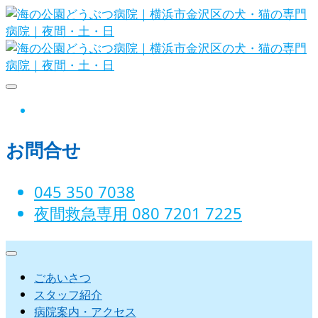
Skip
to
content
海の公園どうぶつ病院｜横浜市金沢
instagram
区の犬・猫の専門病院｜夜間・土・
お問合せ
日
045 350 7038‬
夜間救急専用 080 7201 7225‬
ごあいさつ
スタッフ紹介
病院案内・アクセス