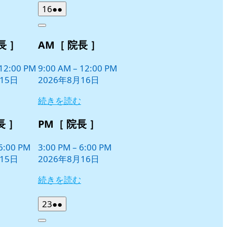
2026
(2
16
●●
年
件
Close
8
の
長 ］
AM［ 院長 ］
月
イ
16
ベ
日
12:00 PM
9:00 AM
–
12:00 PM
ン
15日
2026年8月16日
ト)
続きを読む
長 ］
PM［ 院長 ］
6:00 PM
3:00 PM
–
6:00 PM
15日
2026年8月16日
続きを読む
2026
(2
23
●●
年
件
Close