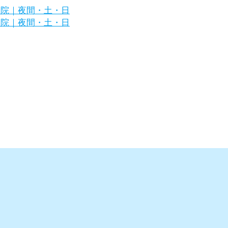
区の犬・猫の専門病院｜夜間・土・日