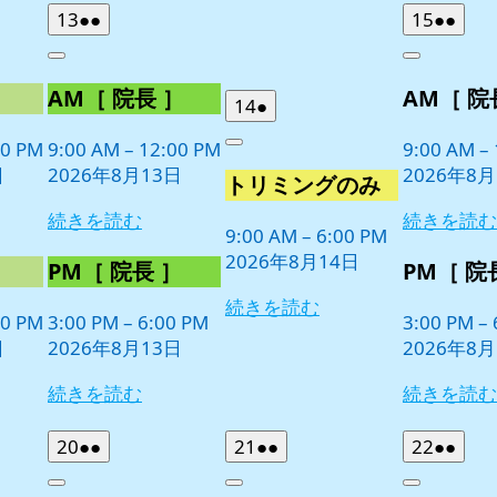
2026
(2
2026
(2
13
●●
15
●●
年
件
年
件
Close
Close
8
の
8
の
］
AM［ 院長 ］
AM［ 院
月
月
イ
イ
2026
(1
14
●
13
15
ベ
ベ
年
件
日
日
00 PM
9:00 AM
–
12:00 PM
9:00 AM
–
ン
ン
Close
8
の
日
2026年8月13日
2026年8月
ト)
ト)
トリミングのみ
月
イ
14
ベ
続きを読む
続きを読む
日
9:00 AM
–
6:00 PM
ン
2026年8月14日
ト)
］
PM［ 院長 ］
PM［ 院
続きを読む
00 PM
3:00 PM
–
6:00 PM
3:00 PM
–
日
2026年8月13日
2026年8月
続きを読む
続きを読む
2026
(2
2026
(2
2026
(2
20
●●
21
●●
22
●●
年
件
年
件
年
件
Close
Close
Close