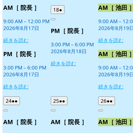
8
の
8
の
AM［ 院長 ］
AM［ 池田 
月
月
イ
イ
2026
(1
18
●
17
19
ベ
ベ
年
件
日
日
9:00 AM
–
12:00 PM
9:00 AM
–
12:
ン
ン
Close
8
の
2026年8月17日
2026年8月19
ト)
ト)
PM［ 院長 ］
月
イ
18
ベ
続きを読む
続きを読む
日
3:00 PM
–
6:00 PM
ン
2026年8月18日
ト)
PM［ 院長 ］
AM［ 池田 
続きを読む
3:00 PM
–
6:00 PM
9:00 AM
–
12:
2026年8月17日
2026年8月19
続きを読む
続きを読む
2026
(2
2026
(2
2026
(2
24
●●
25
●●
26
●●
年
件
年
件
年
件
Close
Close
Close
8
の
8
の
8
の
AM［ 院長 ］
AM［ 院長 ］
AM［ 池田 
月
月
月
イ
イ
イ
24
25
26
ベ
ベ
ベ