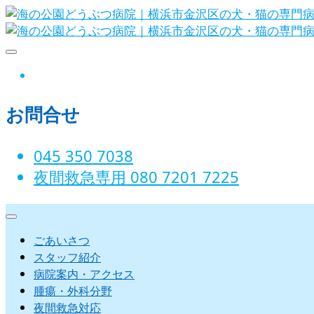
Skip
to
content
海の公園どうぶつ病院｜横浜市金沢
instagram
お問合せ
045 350 7038‬
夜間救急専用 080 7201 7225‬
ごあいさつ
スタッフ紹介
病院案内・アクセス
腫瘍・外科分野
夜間救急対応