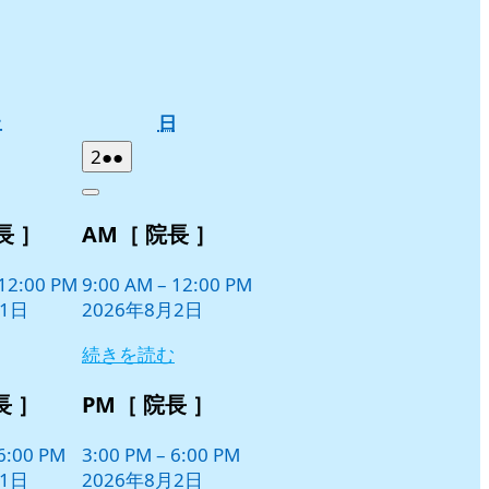
土
日
土
日
曜
曜
2026
(2
2
●●
日
日
年
件
Close
8
の
長 ］
AM［ 院長 ］
月
イ
2
ベ
日
12:00 PM
9:00 AM
–
12:00 PM
ン
月1日
2026年8月2日
ト)
続きを読む
長 ］
PM［ 院長 ］
6:00 PM
3:00 PM
–
6:00 PM
月1日
2026年8月2日