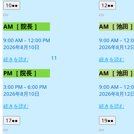
2026
(2
2026
(2
10
●●
12
●●
年
件
年
件
Close
Close
8
の
8
の
AM［ 院長 ］
AM［ 池田 
月
月
イ
イ
10
12
ベ
ベ
日
日
9:00 AM
–
12:00 PM
9:00 AM
–
12:
ン
ン
2026年8月10日
2026年8月12
ト)
ト)
2026
11
続きを読む
続きを読む
年
8
PM［ 院長 ］
AM［ 池田 
月
11
3:00 PM
–
6:00 PM
9:00 AM
–
12:
日
2026年8月10日
2026年8月12
続きを読む
続きを読む
2026
(2
2026
(2
17
●●
19
●●
年
件
年
件
Close
Close