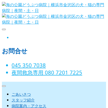
Skip
to
content
海の公園どうぶつ病院｜横浜市金沢
instagram
区の犬・猫の専門病院｜夜間・土・
お問合せ
日
045 350 7038‬
夜間救急専用 080 7201 7225‬
ごあいさつ
スタッフ紹介
病院案内・アクセス