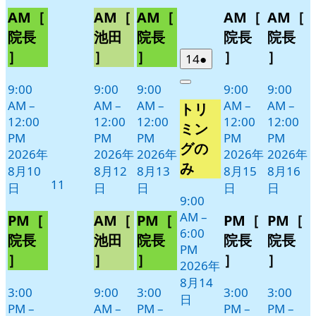
AM［
AM［
AM［
AM［
AM［
月
月
月
月
月
イ
イ
イ
イ
イ
10
12
13
15
16
ベ
ベ
ベ
ベ
ベ
院長
池田
院長
院長
院長
日
日
日
日
日
ン
ン
ン
ン
ン
］
］
］
］
］
2026
(1
14
●
ト)
ト)
ト)
ト)
ト)
年
件
9:00
9:00
9:00
9:00
9:00
Close
8
の
AM
–
AM
–
AM
–
AM
–
AM
–
トリ
月
イ
12:00
12:00
12:00
12:00
12:00
14
ベ
ミン
PM
PM
PM
PM
PM
日
ン
グの
2026年
2026年
2026年
2026年
2026年
ト)
み
8月10
8月12
8月13
8月15
8月16
2026
11
日
日
日
日
日
年
9:00
AM
–
8
PM［
AM［
PM［
PM［
PM［
6:00
月
院長
池田
院長
院長
院長
PM
11
］
］
］
］
］
2026年
日
8月14
3:00
9:00
3:00
3:00
3:00
日
PM
–
AM
–
PM
–
PM
–
PM
–