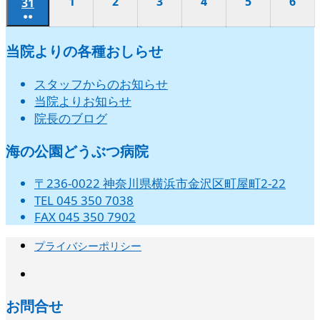
の
の
の
の
の
の
の
1
2026
2
2026
3
2026
4
2026
5
2026
6
202
ベ
ベ
ベ
ベ
ベ
ベ
31
2026
ト)
ト)
ト)
ト)
ト)
ト)
ト)
8
8
8
8
8
8
8
17
18
19
20
21
22
23
件
件
件
件
件
件
件
●●
イ
イ
イ
イ
イ
イ
イ
年
年
年
年
年
年
ン
ン
ン
ン
ン
ン
年
月
月
月
月
月
月
月
日
日
日
日
日
日
日
(2
の
の
の
の
の
の
の
ベ
ベ
ベ
ベ
ベ
ベ
ベ
9
9
9
9
9
9
ト)
ト)
ト)
ト)
ト)
ト)
8
24
25
26
27
28
29
30
当院よりの各種おしらせ
件
イ
イ
イ
イ
イ
イ
イ
ン
ン
ン
ン
ン
ン
ン
月
月
月
月
月
月
月
日
日
日
日
日
日
日
の
ベ
ベ
ベ
ベ
ベ
ベ
ベ
ト)
ト)
ト)
ト)
ト)
ト)
ト)
1
2
3
4
5
6
31
スタッフからのお知らせ
イ
ン
ン
ン
ン
ン
ン
ン
日
日
日
日
日
日
日
当院よりお知らせ
ベ
ト)
ト)
ト)
ト)
ト)
ト)
ト)
院長のブログ
ン
ト)
海の公園どうぶつ病院
〒236-0022 神奈川県横浜市金沢区町屋町2-22
TEL 045 350 7038
FAX 045 350 7902
プライバシーポリシー
instagram
お問合せ