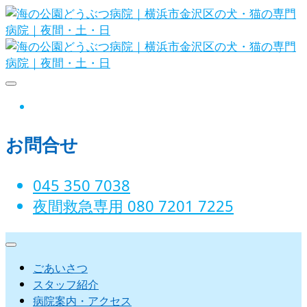
Skip
to
content
海の公園どうぶつ病院｜横浜市金沢
instagram
区の犬・猫の専門病院｜夜間・土・
お問合せ
日
045 350 7038‬
夜間救急専用 080 7201 7225‬
ごあいさつ
スタッフ紹介
病院案内・アクセス