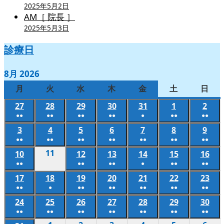
2025年5月2日
AM［ 院長 ］
2025年5月3日
診療日
8月 2026
月
月
火
火
水
水
木
木
金
金
土
土
日
日
曜
曜
曜
曜
曜
曜
曜
27
2026
28
2026
29
2026
30
2026
31
2026
1
2026
2
202
日
日
日
日
日
日
日
●●
●●
●●
●●
●
●●
●●
年
年
年
年
年
年
年
(2
(2
(2
(2
(1
(2
(2
3
2026
4
2026
5
2026
6
2026
7
2026
8
2026
9
202
7
7
7
7
7
8
8
件
件
件
件
件
件
件
●●
●●
●●
●●
●●
●●
●●
年
年
年
年
年
年
年
月
月
月
月
月
月
月
(2
(2
(2
(2
(2
(2
(2
の
の
の
の
の
の
の
11
2026
10
2026
12
2026
13
2026
14
2026
15
2026
16
202
8
8
8
8
8
8
8
27
28
29
30
31
1
2
件
件
件
件
件
件
件
●●
●●
●●
●
●●
●●
イ
イ
イ
イ
イ
イ
イ
年
年
年
年
年
年
年
月
月
月
月
月
月
月
日
日
日
日
日
日
日
(2
(2
(2
(1
(2
(2
の
の
の
の
の
の
の
ベ
ベ
ベ
ベ
ベ
ベ
ベ
17
2026
18
8
2026
19
2026
20
2026
21
2026
22
2026
23
202
8
8
8
8
8
8
3
4
5
6
7
8
9
件
件
件
件
件
件
●●
●
●●
●●
●●
●●
●●
イ
イ
イ
イ
イ
イ
イ
ン
ン
ン
ン
ン
ン
ン
年
月
年
年
年
年
年
年
月
月
月
月
月
月
日
日
日
日
日
日
日
(2
(1
(2
(2
(2
(2
(2
の
の
の
の
の
の
ベ
ベ
ベ
ベ
ベ
ベ
ベ
24
2026
25
2026
26
2026
27
2026
28
2026
29
2026
30
202
ト)
ト)
ト)
ト)
ト)
ト)
ト)
8
11
8
8
8
8
8
8
10
12
13
14
15
16
件
件
件
件
件
件
件
●●
●●
●●
●●
●●
●●
●●
イ
イ
イ
イ
イ
イ
ン
ン
ン
ン
ン
ン
ン
年
年
年
年
年
年
年
月
日
月
月
月
月
月
月
日
日
日
日
日
日
(2
(2
(2
(2
(2
(2
(2