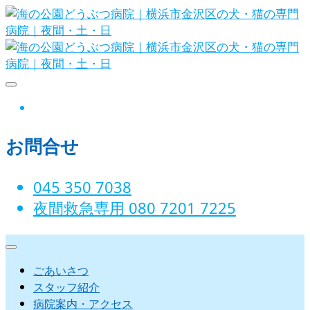
Skip
to
content
海の公園どうぶつ病院｜横浜市金沢
instagram
区の犬・猫の専門病院｜夜間・土・
お問合せ
日
045 350 7038‬
夜間救急専用 080 7201 7225‬
ごあいさつ
スタッフ紹介
病院案内・アクセス