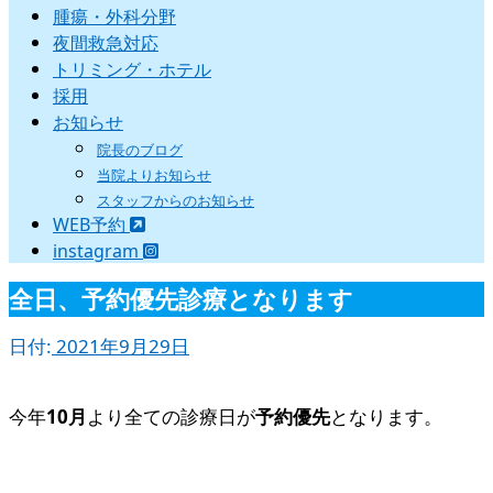
腫瘍・外科分野
夜間救急対応
トリミング・ホテル
採用
お知らせ
院長のブログ
当院よりお知らせ
スタッフからのお知らせ
WEB予約
instagram
全日、予約優先診療となります
日付:
2021年9月29日
今年
10月
より全ての診療日が
予約優先
となります。