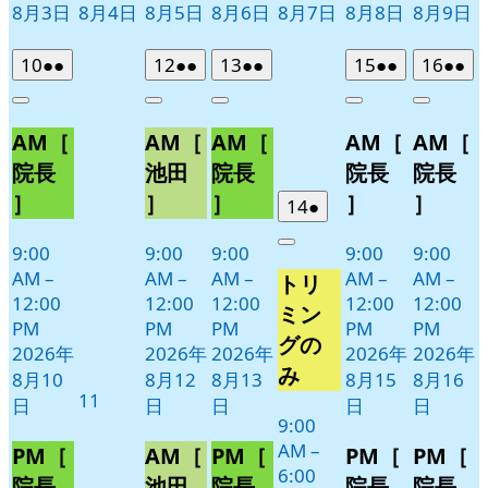
8月3日
8月4日
8月5日
8月6日
8月7日
8月8日
8月9日
2026
(2
2026
(2
2026
(2
2026
(2
2026
(2
10
●●
12
●●
13
●●
15
●●
16
●●
年
件
年
件
年
件
年
件
年
件
Close
Close
Close
Close
Close
8
の
8
の
8
の
8
の
8
の
AM［
AM［
AM［
AM［
AM［
月
月
月
月
月
イ
イ
イ
イ
イ
10
12
13
15
16
ベ
ベ
ベ
ベ
ベ
院長
池田
院長
院長
院長
日
日
日
日
日
ン
ン
ン
ン
ン
］
］
］
］
］
2026
(1
14
●
ト)
ト)
ト)
ト)
ト)
年
件
9:00
9:00
9:00
9:00
9:00
Close
8
の
AM
–
AM
–
AM
–
AM
–
AM
–
トリ
月
イ
12:00
12:00
12:00
12:00
12:00
14
ベ
ミン
PM
PM
PM
PM
PM
日
ン
グの
2026年
2026年
2026年
2026年
2026年
ト)
み
8月10
8月12
8月13
8月15
8月16
2026
11
日
日
日
日
日
年
9:00
AM
–
8
PM［
AM［
PM［
PM［
PM［
6:00
月
院長
池田
院長
院長
院長