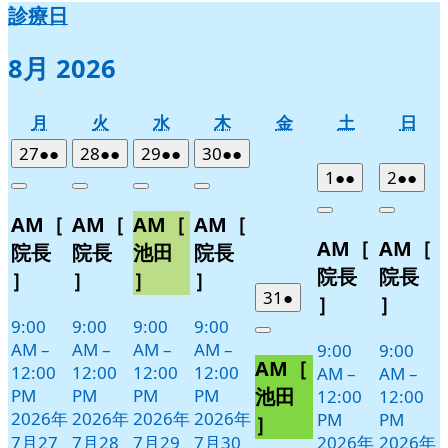
診療日
8月 2026
月
火
水
木
金
土
日
月
火
水
木
金
土
日
曜
曜
曜
曜
曜
曜
曜
2026
(2
2026
(2
2026
(2
2026
(2
27
●●
28
●●
29
●●
30
●●
日
日
日
日
日
日
日
年
件
年
件
年
件
年
件
2026
(2
2026
(2
1
●●
2
●●
Close
Close
Close
Close
7
の
7
の
7
の
7
の
年
件
年
件
Close
Close
AM［
AM［
AM［
AM［
月
月
月
月
イ
イ
イ
イ
8
の
8
の
AM［
AM［
27
28
29
30
月
月
ベ
ベ
ベ
ベ
イ
イ
院長
院長
池田
院長
日
日
日
日
1
2
ン
ン
ン
ン
ベ
ベ
院長
院長
］
］
］
］
日
日
ト)
ト)
ト)
ト)
ン
ン
2026
(1
31
●
］
］
年
件
ト)
ト)
9:00
9:00
9:00
9:00
Close
7
の
AM
–
AM
–
AM
–
AM
–
9:00
9:00
AM［
月
イ
12:00
12:00
12:00
12:00
AM
–
AM
–
31
ベ
池田
PM
PM
PM
PM
12:00
12:00
日
ン
2026年
2026年
2026年
2026年
PM
PM
］
ト)
7月27
7月28
7月29
7月30
2026年
2026年