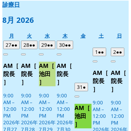
診療日
8月 2026
月
火
水
木
金
土
日
月
火
水
木
金
土
日
曜
曜
曜
曜
曜
曜
曜
2026
(2
2026
(2
2026
(2
2026
(2
27
●●
28
●●
29
●●
30
●●
日
日
日
日
日
日
日
年
件
年
件
年
件
年
件
2026
(2
2026
(2
1
●●
2
●●
Close
Close
Close
Close
7
の
7
の
7
の
7
の
年
件
年
件
Close
Close
AM［
AM［
AM［
AM［
月
月
月
月
イ
イ
イ
イ
8
の
8
の
AM［
AM［
27
28
29
30
月
月
ベ
ベ
ベ
ベ
イ
イ
院長
院長
池田
院長
日
日
日
日
1
2
ン
ン
ン
ン
ベ
ベ
院長
院長
］
］
］
］
日
日
ト)
ト)
ト)
ト)
ン
ン
2026
(1
31
●
］
］
年
件
ト)
ト)
9:00
9:00
9:00
9:00
Close
7
の
AM
–
AM
–
AM
–
AM
–
9:00
9:00
AM［
月
イ
12:00
12:00
12:00
12:00
AM
–
AM
–
31
ベ
池田
PM
PM
PM
PM
12:00
12:00
日
ン
2026年
2026年
2026年
2026年
PM
PM
］
ト)
7月27
7月28
7月29
7月30
2026年
2026年