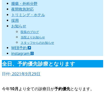
腫瘍・外科分野
夜間救急対応
トリミング・ホテル
採用
お知らせ
院長のブログ
当院よりお知らせ
スタッフからのお知らせ
WEB予約
instagram
全日、予約優先診療となります
日付:
2021年9月29日
今年
10月
より全ての診療日が
予約優先
となります。