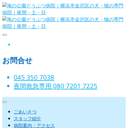
Skip
to
content
海の公園どうぶつ病院｜横浜市金沢
instagram
区の犬・猫の専門病院｜夜間・土・
お問合せ
日
045 350 7038‬
夜間救急専用 080 7201 7225‬
ごあいさつ
スタッフ紹介
病院案内・アクセス