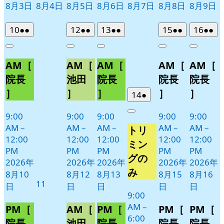
8月3日
8月4日
8月5日
8月6日
8月7日
8月8日
8月9日
2026
(2
2026
(2
2026
(2
2026
(2
2026
(2
10
●●
12
●●
13
●●
15
●●
16
●●
年
件
年
件
年
件
年
件
年
件
Close
Close
Close
Close
Close
8
の
8
の
8
の
8
の
8
の
AM［
AM［
AM［
AM［
AM［
月
月
月
月
月
イ
イ
イ
イ
イ
10
12
13
15
16
ベ
ベ
ベ
ベ
ベ
院長
池田
院長
院長
院長
日
日
日
日
日
ン
ン
ン
ン
ン
］
］
］
］
］
2026
(1
14
●
ト)
ト)
ト)
ト)
ト)
年
件
9:00
9:00
9:00
9:00
9:00
Close
8
の
AM
–
AM
–
AM
–
AM
–
AM
–
トリ
月
イ
12:00
12:00
12:00
12:00
12:00
14
ベ
ミン
PM
PM
PM
PM
PM
日
ン
グの
2026年
2026年
2026年
2026年
2026年
ト)
み
8月10
8月12
8月13
8月15
8月16
2026
11
日
日
日
日
日
年
9:00
AM
–
8
PM［
AM［
PM［
PM［
PM［
6:00
月
院長
池田
院長
院長
院長