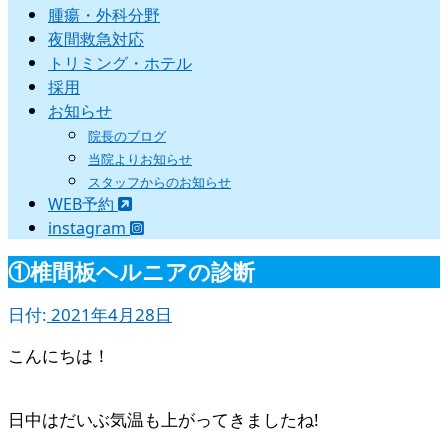
腫瘍・外科分野
夜間救急対応
トリミング・ホテル
採用
お知らせ
院長のブログ
当院よりお知らせ
スタッフからのお知らせ
WEB予約
instagram
①椎間板ヘルニアの診断
日付:
2021年4月28日
こんにちは！
日中はだいぶ気温も上がってきましたね!