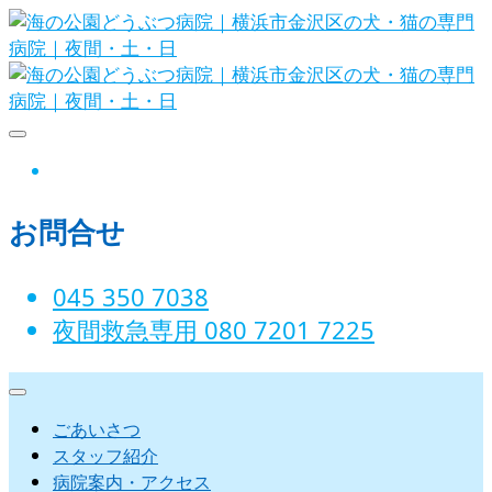
Skip
to
content
海の公園どうぶつ病院｜横浜市金沢
instagram
区の犬・猫の専門病院｜夜間・土・
お問合せ
日
045 350 7038‬
夜間救急専用 080 7201 7225‬
ごあいさつ
スタッフ紹介
病院案内・アクセス