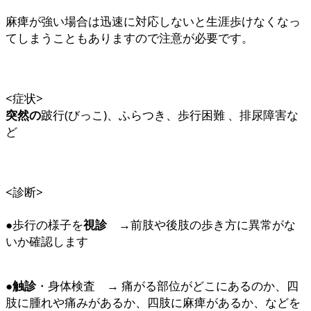
麻痺が強い場合は迅速に対応しないと生涯歩けなくなっ
てしまうこともありますので注意が必要です。
<症状>
突然の
跛行(びっこ)、ふらつき、歩行困難 、排尿障害な
ど
<診断>
●歩行の様子を
視診
→前肢や後肢の歩き方に異常がな
いか確認します
●
触診
・身体検査 → 痛がる部位がどこにあるのか、四
肢に腫れや痛みがあるか、四肢に麻痺があるか、などを