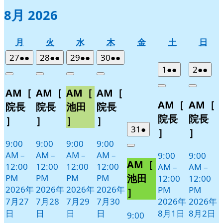
8月 2026
月
火
水
木
金
土
日
月
火
水
木
金
土
日
曜
曜
曜
曜
曜
曜
曜
2026
(2
2026
(2
2026
(2
2026
(2
27
●●
28
●●
29
●●
30
●●
日
日
日
日
日
日
日
年
件
年
件
年
件
年
件
2026
(2
2026
(2
1
●●
2
●●
Close
Close
Close
Close
7
の
7
の
7
の
7
の
年
件
年
件
Close
Close
AM［
AM［
AM［
AM［
月
月
月
月
イ
イ
イ
イ
8
の
8
の
AM［
AM［
27
28
29
30
月
月
ベ
ベ
ベ
ベ
イ
イ
院長
院長
池田
院長
日
日
日
日
1
2
ン
ン
ン
ン
ベ
ベ
院長
院長
］
］
］
］
日
日
ト)
ト)
ト)
ト)
ン
ン
2026
(1
31
●
］
］
年
件
ト)
ト)
9:00
9:00
9:00
9:00
Close
7
の
AM
–
AM
–
AM
–
AM
–
9:00
9:00
AM［
月
イ
12:00
12:00
12:00
12:00
AM
–
AM
–
31
ベ
池田
PM
PM
PM
PM
12:00
12:00
日
ン
2026年
2026年
2026年
2026年
PM
PM
］
ト)
7月27
7月28
7月29
7月30
2026年
2026年
日
日
日
日
8月1日
8月2日
9:00