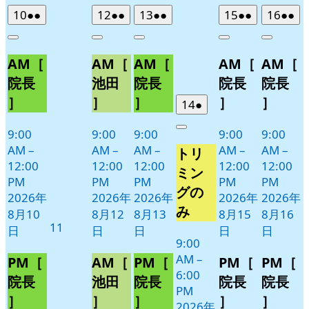
2026
(2
2026
(2
2026
(2
2026
(2
2026
(2
10
●●
12
●●
13
●●
15
●●
16
●●
年
件
年
件
年
件
年
件
年
件
Close
Close
Close
Close
Close
8
の
8
の
8
の
8
の
8
の
AM［
AM［
AM［
AM［
AM［
月
月
月
月
月
イ
イ
イ
イ
イ
10
12
13
15
16
ベ
ベ
ベ
ベ
ベ
院長
池田
院長
院長
院長
日
日
日
日
日
ン
ン
ン
ン
ン
］
］
］
］
］
2026
(1
14
●
ト)
ト)
ト)
ト)
ト)
年
件
9:00
9:00
9:00
9:00
9:00
Close
8
の
AM
–
AM
–
AM
–
AM
–
AM
–
トリ
月
イ
12:00
12:00
12:00
12:00
12:00
14
ベ
ミン
PM
PM
PM
PM
PM
日
ン
グの
2026年
2026年
2026年
2026年
2026年
ト)
み
8月10
8月12
8月13
8月15
8月16
2026
11
日
日
日
日
日
年
9:00
AM
–
8
PM［
AM［
PM［
PM［
PM［
6:00
月
院長
池田
院長
院長
院長
PM
11
］
］
］
］
］
2026年
日