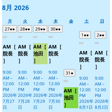
8月 2026
月
火
水
木
金
土
日
月
火
水
木
金
土
日
曜
曜
曜
曜
曜
曜
曜
2026
(2
2026
(2
2026
(2
2026
(2
27
●●
28
●●
29
●●
30
●●
日
日
日
日
日
日
日
年
件
年
件
年
件
年
件
2026
(2
2026
(2
1
●●
2
●●
Close
Close
Close
Close
7
の
7
の
7
の
7
の
年
件
年
件
Close
Close
AM［
AM［
AM［
AM［
月
月
月
月
イ
イ
イ
イ
8
の
8
の
AM［
AM［
27
28
29
30
月
月
ベ
ベ
ベ
ベ
イ
イ
院長
院長
池田
院長
日
日
日
日
1
2
ン
ン
ン
ン
ベ
ベ
院長
院長
］
］
］
］
日
日
ト)
ト)
ト)
ト)
ン
ン
］
］
ト)
ト)
9:00
9:00
9:00
9:00
2026
(1
31
●
AM
–
AM
–
AM
–
AM
–
9:00
9:00
年
件
12:00
12:00
12:00
12:00
Close
AM
–
AM
–
7
の
PM
PM
PM
PM
12:00
12:00
AM［
月
イ
2026年
2026年
2026年
2026年
PM
PM
31
ベ
池田
7月27
7月28
7月29
7月30
2026年
2026年
日
ン
］
日
日
日
日
8月1日
8月2日
ト)