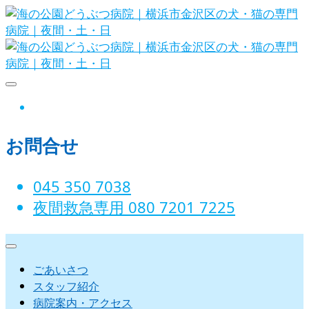
Skip
to
content
海の公園どうぶつ病院｜横浜市金沢
instagram
区の犬・猫の専門病院｜夜間・土・
お問合せ
日
045 350 7038‬
夜間救急専用 080 7201 7225‬
ごあいさつ
スタッフ紹介
病院案内・アクセス