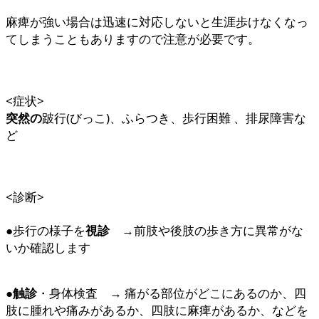
麻痺が強い場合は迅速に対応しないと生涯歩けなくなっ
てしまうこともありますので注意が必要です。
<症状>
突然の
跛行(びっこ)、ふらつき、歩行困難 、排尿障害な
ど
<診断>
●歩行の様子を
視診
→前肢や後肢の歩き方に異常がな
いか確認します
●
触診
・身体検査 → 痛がる部位がどこにあるのか、四
肢に腫れや痛みがあるか、四肢に麻痺があるか、などを