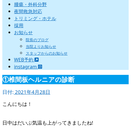
腫瘍・外科分野
夜間救急対応
トリミング・ホテル
採用
お知らせ
院長のブログ
当院よりお知らせ
スタッフからのお知らせ
WEB予約
instagram
①椎間板ヘルニアの診断
日付:
2021年4月28日
こんにちは！
日中はだいぶ気温も上がってきましたね!