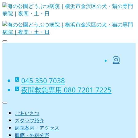
Skip
to
content
海の公園どうぶつ病院｜横浜市金沢
区の犬・猫の専門病院｜夜間・土・
ins
日
045 350 7038‬
夜間救急専用 080 7201 7225‬
ごあいさつ
スタッフ紹介
病院案内・アクセス
腫瘍・外科分野