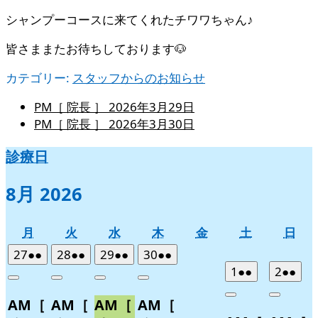
シャンプーコースに来てくれたチワワちゃん♪
皆さままたお待ちしております🐶
カテゴリー:
スタッフからのお知らせ
PM［ 院長 ］
2026年3月29日
PM［ 院長 ］
2026年3月30日
診療日
8月 2026
月
火
水
木
金
土
日
月
火
水
木
金
土
日
曜
曜
曜
曜
曜
曜
曜
2026
(2
2026
(2
2026
(2
2026
(2
27
●●
28
●●
29
●●
30
●●
日
日
日
日
日
日
日
年
件
年
件
年
件
年
件
2026
(2
2026
(2
1
●●
2
●●
Close
Close
Close
Close
7
の
7
の
7
の
7
の
年
件
年
件
Close
Close
AM［
AM［
AM［
AM［
月
月
月
月
イ
イ
イ
イ
8
の
8
の