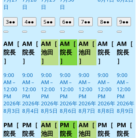
日
日
日
日
2026
(2
2026
(2
2026
(2
2026
(2
2026
(2
2026
(2
2026
(2
3
●●
4
●●
5
●●
6
●●
7
●●
8
●●
9
●●
年
件
年
件
年
件
年
件
年
件
年
件
年
件
Close
Close
Close
Close
Close
Close
Close
8
の
8
の
8
の
8
の
8
の
8
の
8
の
AM［
AM［
AM［
AM［
AM［
AM［
AM［
月
月
月
月
月
月
月
イ
イ
イ
イ
イ
イ
イ
3
4
5
6
7
8
9
ベ
ベ
ベ
ベ
ベ
ベ
ベ
院長
院長
池田
院長
池田
院長
院長
日
日
日
日
日
日
日
ン
ン
ン
ン
ン
ン
ン
］
］
］
］
］
］
］
ト)
ト)
ト)
ト)
ト)
ト)
ト)
9:00
9:00
9:00
9:00
9:00
9:00
9:00
AM
–
AM
–
AM
–
AM
–
AM
–
AM
–
AM
–
12:00
12:00
12:00
12:00
12:00
12:00
12:00
PM
PM
PM
PM
PM
PM
PM
2026年
2026年
2026年
2026年
2026年
2026年
2026年
8月3日
8月4日
8月5日
8月6日
8月7日
8月8日
8月9日
PM［
PM［
AM［
PM［
AM［
PM［
PM［
院長
院長
池田
院長
池田
院長
院長