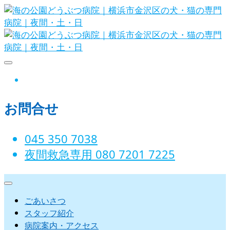
Skip
to
content
海の公園どうぶつ病院｜横浜市金沢
instagram
区の犬・猫の専門病院｜夜間・土・
お問合せ
日
045 350 7038‬
夜間救急専用 080 7201 7225‬
ごあいさつ
スタッフ紹介
病院案内・アクセス