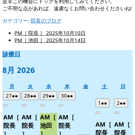
是非この機会にドックを利用してみてください。
ご不明な点があれば、遠慮なくお問い合わせくださいね!
カテゴリー:
院長のブログ
PM［ 院長 ］
2025年10月10日
PM［ 池田 ］
2025年10月14日
診療日
8月 2026
月
火
水
木
金
土
日
月
火
水
木
金
土
日
曜
曜
曜
曜
曜
曜
曜
2026
(2
2026
(2
2026
(2
2026
(2
27
●●
28
●●
29
●●
30
●●
日
日
日
日
日
日
日
年
件
年
件
年
件
年
件
2026
(2
2026
(2
1
●●
2
●●
Close
Close
Close
Close
7
の
7
の
7
の
7
の
年
件
年
件
Close
Close
AM［
AM［
AM［
AM［
月
月
月
月
イ
イ
イ
イ
8
の
8
の
AM［
AM［
27
28
29
30
月
月
ベ
ベ
ベ
ベ
イ
イ
院長
院長
池田
院長
日
日
日
日
1
2
ン
ン
ン
ン
ベ
ベ
院長
院長
］
］
］
］