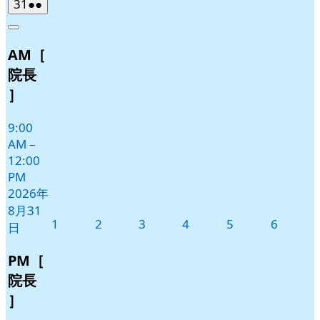
2026
(2
31
●●
年
件
Close
8
の
AM［
月
イ
31
ベ
院長
日
ン
］
ト)
9:00
AM
–
12:00
PM
2026年
8月31
2026
2026
2026
2026
2026
2026
1
2
3
4
5
6
日
年
年
年
年
年
年
9
9
9
9
9
9
PM［
月
月
月
月
月
月
院長
1
2
3
4
5
6
］
日
日
日
日
日
日