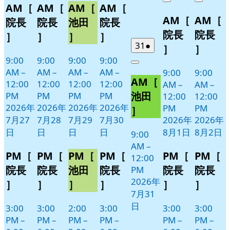
Close
Close
AM［
AM［
AM［
AM［
月
月
月
月
イ
イ
イ
イ
8
の
8
の
AM［
AM［
27
28
29
30
月
月
ベ
ベ
ベ
ベ
イ
イ
院長
院長
池田
院長
日
日
日
日
1
2
ン
ン
ン
ン
ベ
ベ
院長
院長
］
］
］
］
日
日
ト)
ト)
ト)
ト)
ン
ン
2026
(1
31
●
］
］
年
件
ト)
ト)
9:00
9:00
9:00
9:00
Close
7
の
AM
–
AM
–
AM
–
AM
–
9:00
9:00
AM［
月
イ
12:00
12:00
12:00
12:00
AM
–
AM
–
31
ベ
池田
PM
PM
PM
PM
12:00
12:00
日
ン
2026年
2026年
2026年
2026年
PM
PM
］
ト)
7月27
7月28
7月29
7月30
2026年
2026年
日
日
日
日
8月1日
8月2日
9:00
AM
–
PM［
PM［
PM［
PM［
PM［
PM［
12:00
院長
院長
池田
院長
院長
院長
PM
2026年
］
］
］
］
］
］
7月31
日
3:00
3:00
2:00
3:00
3:00
3:00
PM
–
PM
–
PM
–
PM
–
PM
–
PM
–