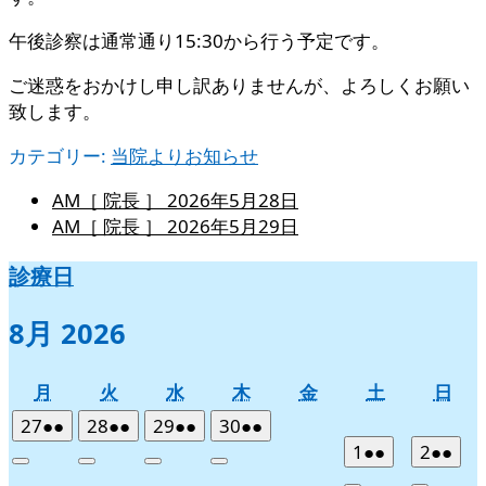
午後診察は通常通り15:30から行う予定です。
ご迷惑をおかけし申し訳ありませんが、よろしくお願い
致します。
カテゴリー:
当院よりお知らせ
AM［ 院長 ］
2026年5月28日
AM［ 院長 ］
2026年5月29日
診療日
8月 2026
月
火
水
木
金
土
日
月
火
水
木
金
土
日
曜
曜
曜
曜
曜
曜
曜
2026
(2
2026
(2
2026
(2
2026
(2
27
●●
28
●●
29
●●
30
●●
日
日
日
日
日
日
日
年
件
年
件
年
件
年
件
2026
(2
2026
(2
1
●●
2
●●
Close
Close
Close
Close
7
の
7
の
7
の
7
の
年
件
年
件