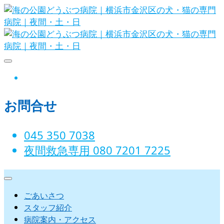
Skip
to
content
海の公園どうぶつ病院｜横浜市金沢
instagram
区の犬・猫の専門病院｜夜間・土・
お問合せ
日
045 350 7038‬
夜間救急専用 080 7201 7225‬
ごあいさつ
スタッフ紹介
病院案内・アクセス