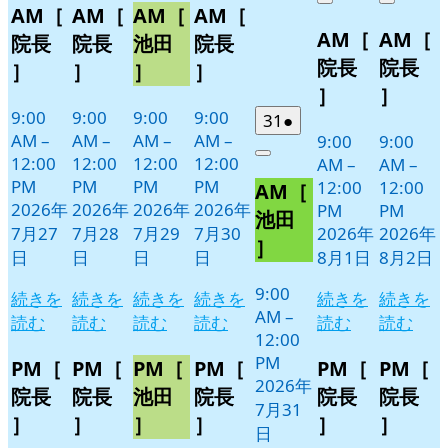
Close
Close
AM［
AM［
AM［
AM［
月
月
月
月
イ
イ
イ
イ
8
の
8
の
AM［
AM［
27
28
29
30
月
月
ベ
ベ
ベ
ベ
イ
イ
院長
院長
池田
院長
日
日
日
日
1
2
ン
ン
ン
ン
ベ
ベ
院長
院長
］
］
］
］
日
日
ト)
ト)
ト)
ト)
ン
ン
］
］
ト)
ト)
9:00
9:00
9:00
9:00
2026
(1
31
●
AM
–
AM
–
AM
–
AM
–
9:00
9:00
年
件
12:00
12:00
12:00
12:00
Close
AM
–
AM
–
7
の
PM
PM
PM
PM
12:00
12:00
AM［
月
イ
2026年
2026年
2026年
2026年
PM
PM
31
ベ
池田
7月27
7月28
7月29
7月30
2026年
2026年
日
ン
］
日
日
日
日
8月1日
8月2日
ト)
9:00
続きを
続きを
続きを
続きを
続きを
続きを
AM
–
読む
読む
読む
読む
読む
読む
12:00
PM
PM［
PM［
PM［
PM［
PM［
PM［
2026年
院長
院長
池田
院長
院長
院長
7月31
］
］
］
］
］
］
日