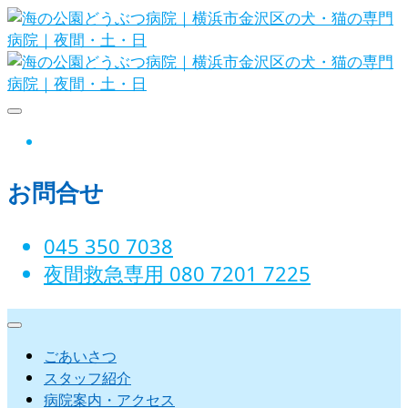
Skip
to
content
海の公園どうぶつ病院｜横浜市金沢
instagram
区の犬・猫の専門病院｜夜間・土・
お問合せ
日
045 350 7038‬
夜間救急専用 080 7201 7225‬
ごあいさつ
スタッフ紹介
病院案内・アクセス