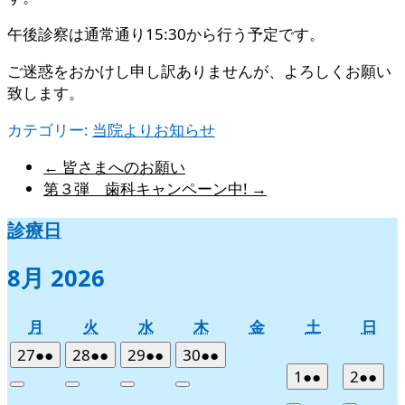
午後診察は通常通り15:30から行う予定です。
ご迷惑をおかけし申し訳ありませんが、よろしくお願い
致します。
カテゴリー:
当院よりお知らせ
←
皆さまへのお願い
第３弾 歯科キャンペーン中!
→
診療日
8月 2026
月
火
水
木
金
土
日
月
火
水
木
金
土
日
曜
曜
曜
曜
曜
曜
曜
2026
(2
2026
(2
2026
(2
2026
(2
27
●●
28
●●
29
●●
30
●●
日
日
日
日
日
日
日
年
件
年
件
年
件
年
件
2026
(2
2026
(2
1
●●
2
●●
Close
Close
Close
Close
7
の
7
の
7
の
7
の
年
件
年
件