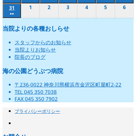
ン
ン
ン
ン
ン
ン
ン
年
年
年
年
年
年
年
月
日
月
月
月
月
月
月
日
日
日
日
日
日
(2
(2
(2
(2
(2
(2
(2
の
の
の
の
の
の
の
1
2026
2
2026
3
2026
4
2026
5
2026
6
202
ベ
ベ
ベ
ベ
ベ
ベ
31
2026
ト)
ト)
ト)
ト)
ト)
ト)
ト)
8
8
8
8
8
8
8
17
18
19
20
21
22
23
件
件
件
件
件
件
件
●●
イ
イ
イ
イ
イ
イ
イ
年
年
年
年
年
年
ン
ン
ン
ン
ン
ン
年
月
月
月
月
月
月
月
日
日
日
日
日
日
日
(2
の
の
の
の
の
の
の
ベ
ベ
ベ
ベ
ベ
ベ
ベ
9
9
9
9
9
9
ト)
ト)
ト)
ト)
ト)
ト)
8
24
25
26
27
28
29
30
当院よりの各種おしらせ
件
イ
イ
イ
イ
イ
イ
イ
ン
ン
ン
ン
ン
ン
ン
月
月
月
月
月
月
月
日
日
日
日
日
日
日
の
ベ
ベ
ベ
ベ
ベ
ベ
ベ
ト)
ト)
ト)
ト)
ト)
ト)
ト)
1
2
3
4
5
6
31
スタッフからのお知らせ
イ
ン
ン
ン
ン
ン
ン
ン
日
日
日
日
日
日
日
当院よりお知らせ
ベ
ト)
ト)
ト)
ト)
ト)
ト)
ト)
院長のブログ
ン
ト)
海の公園どうぶつ病院
〒236-0022 神奈川県横浜市金沢区町屋町2-22
TEL 045 350 7038
FAX 045 350 7902
プライバシーポリシー
instagram