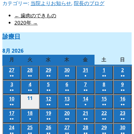
カテゴリー:
当院よりお知らせ
,
院長のブログ
←
歯肉のできもの
2020年
→
診療日
8月 2026
月
月
火
火
水
水
木
木
金
金
土
土
日
日
曜
曜
曜
曜
曜
曜
曜
27
2026
28
2026
29
2026
30
2026
31
2026
1
2026
2
202
日
日
日
日
日
日
日
●●
●●
●●
●●
●
●●
●●
年
年
年
年
年
年
年
(2
(2
(2
(2
(1
(2
(2
3
2026
4
2026
5
2026
6
2026
7
2026
8
2026
9
202
7
7
7
7
7
8
8
件
件
件
件
件
件
件
●●
●●
●●
●●
●●
●●
●●
年
年
年
年
年
年
年
月
月
月
月
月
月
月
(2
(2
(2
(2
(2
(2
(2
の
の
の
の
の
の
の
11
2026
10
2026
12
2026
13
2026
14
2026
15
2026
16
202
8
8
8
8
8
8
8
27
28
29
30
31
1
2
件
件
件
件
件
件
件
●●
●●
●●
●
●●
●●
イ
イ
イ
イ
イ
イ
イ
年
年
年
年
年
年
年
月
月
月
月
月
月
月
日
日
日
日
日
日
日
(2
(2
(2
(1
(2
(2
の
の
の
の
の
の
の
ベ
ベ
ベ
ベ
ベ
ベ
ベ
17
2026
18
8
2026
19
2026
20
2026
21
2026
22
2026
23
202
8
8
8
8
8
8
3
4
5
6
7
8
9
件
件
件
件
件
件
●●
●
●●
●●
●●
●●
●●
イ
イ
イ
イ
イ
イ
イ
ン
ン
ン
ン
ン
ン
ン
年
月
年
年
年
年
年
年
月
月
月
月
月
月
日
日
日
日
日
日
日
(2
(1
(2
(2
(2
(2
(2
の
の
の
の
の
の
ベ
ベ
ベ
ベ
ベ
ベ
ベ
24
2026
25
2026
26
2026
27
2026
28
2026
29
2026
30
202
ト)
ト)
ト)
ト)
ト)
ト)
ト)
8
11
8
8
8
8
8
8
10
12
13
14
15
16
件
件
件
件
件
件
件
●●
●●
●●
●●
●●
●●
●●
イ
イ
イ
イ
イ
イ