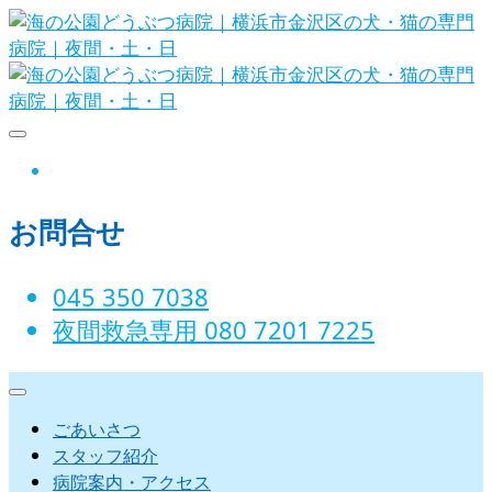
Skip
to
content
海の公園どうぶつ病院｜横浜市金沢
instagram
区の犬・猫の専門病院｜夜間・土・
お問合せ
日
045 350 7038‬
夜間救急専用 080 7201 7225‬
ごあいさつ
スタッフ紹介
病院案内・アクセス