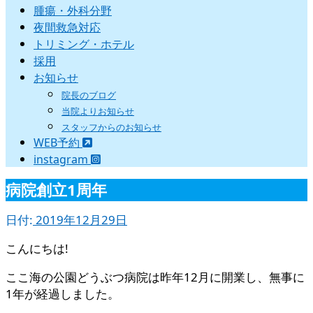
腫瘍・外科分野
夜間救急対応
トリミング・ホテル
採用
お知らせ
院長のブログ
当院よりお知らせ
スタッフからのお知らせ
WEB予約
instagram
病院創立1周年
日付:
2019年12月29日
こんにちは!
ここ海の公園どうぶつ病院は昨年12月に開業し、無事に
1年が経過しました。