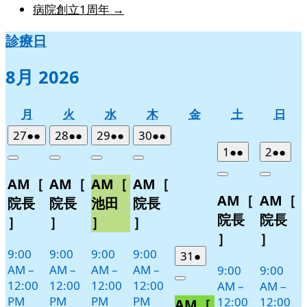
病院創立1周年
→
診療日
8月 2026
月
火
水
木
金
土
日
月
火
水
木
金
土
日
曜
曜
曜
曜
曜
曜
曜
2026
(2
2026
(2
2026
(2
2026
(2
27
●●
28
●●
29
●●
30
●●
日
日
日
日
日
日
日
年
件
年
件
年
件
年
件
2026
(2
2026
(2
1
●●
2
●●
Close
Close
Close
Close
7
の
7
の
7
の
7
の
年
件
年
件
Close
Close
AM［
AM［
AM［
AM［
月
月
月
月
イ
イ
イ
イ
8
の
8
の
AM［
AM［
27
28
29
30
月
月
ベ
ベ
ベ
ベ
イ
イ
院長
院長
池田
院長
日
日
日
日
1
2
ン
ン
ン
ン
ベ
ベ
院長
院長
］
］
］
］
日
日
ト)
ト)
ト)
ト)
ン
ン
］
］
ト)
ト)
9:00
9:00
9:00
9:00
2026
(1
31
●
AM
–
AM
–
AM
–
AM
–
9:00
9:00
年
件
12:00
12:00
12:00
12:00
Close
AM
–
AM
–
7
の
PM
PM
PM
PM
12:00
12:00
AM［
月
イ