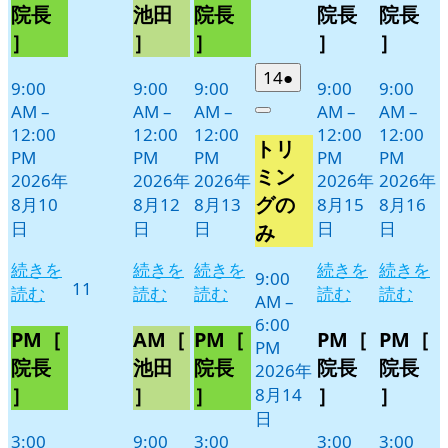
10
12
13
15
16
ベ
ベ
ベ
ベ
ベ
院長
池田
院長
院長
院長
日
日
日
日
日
ン
ン
ン
ン
ン
］
］
］
］
］
ト)
ト)
ト)
ト)
ト)
2026
(1
14
●
9:00
9:00
9:00
9:00
9:00
年
件
AM
–
AM
–
AM
–
AM
–
AM
–
Close
8
の
12:00
12:00
12:00
12:00
12:00
トリ
月
イ
PM
PM
PM
PM
PM
14
ベ
ミン
2026年
2026年
2026年
2026年
2026年
日
ン
グの
8月10
8月12
8月13
8月15
8月16
ト)
日
日
日
日
日
み
続きを
続きを
続きを
続きを
続きを
9:00
2026
11
読む
読む
読む
読む
読む
AM
–
年
6:00
8
PM［
AM［
PM［
PM［
PM［
PM
月
院長
池田
院長
院長
院長
2026年
11
］
］
］
］
］
8月14
日
日
3:00
9:00
3:00
3:00
3:00