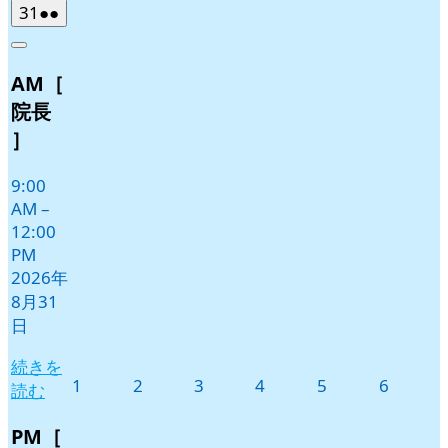
2026
(2
31
●●
年
件
Close
8
の
AM［
月
イ
31
ベ
院長
日
ン
］
ト)
9:00
AM
–
12:00
PM
2026年
8月31
日
続きを
2026
2026
2026
2026
2026
2026
1
2
3
4
5
6
読む
年
年
年
年
年
年
9
9
9
9
9
9
PM［