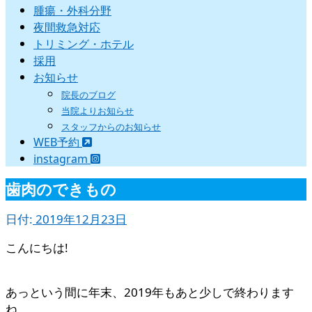
腫瘍・外科分野
夜間救急対応
トリミング・ホテル
採用
お知らせ
院長のブログ
当院よりお知らせ
スタッフからのお知らせ
WEB予約
instagram
歯肉のできもの
日付:
2019年12月23日
こんにちは!
あっという間に年末、2019年もあと少しで終わります
ね。