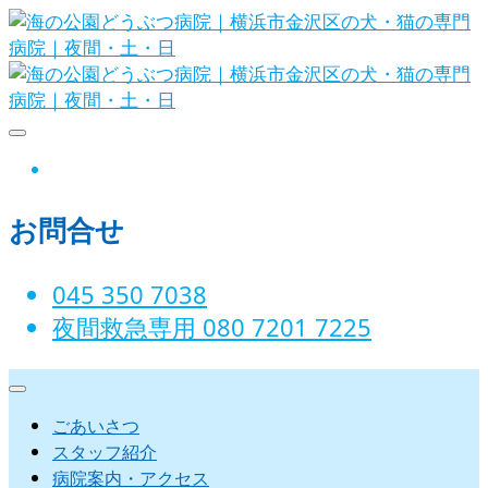
Skip
to
content
海の公園どうぶつ病院｜横浜市金沢
instagram
区の犬・猫の専門病院｜夜間・土・
お問合せ
日
045 350 7038‬
夜間救急専用 080 7201 7225‬
ごあいさつ
スタッフ紹介
病院案内・アクセス