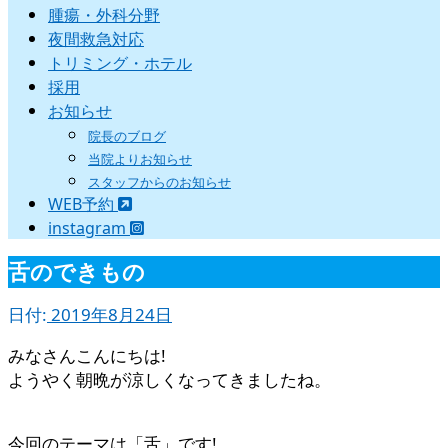
腫瘍・外科分野
夜間救急対応
トリミング・ホテル
採用
お知らせ
院長のブログ
当院よりお知らせ
スタッフからのお知らせ
WEB予約
instagram
舌のできもの
日付:
2019年8月24日
みなさんこんにちは!
ようやく朝晩が涼しくなってきましたね。
今回のテーマは「舌」です!