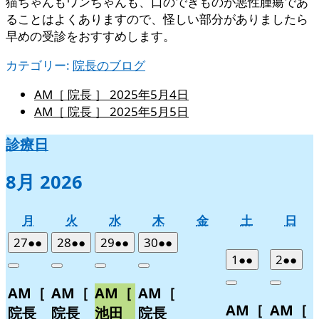
猫ちゃんもワンちゃんも、口のできものが悪性腫瘍であ
ることはよくありますので、怪しい部分がありましたら
早めの受診をおすすめします。
カテゴリー:
院長のブログ
AM［ 院長 ］
2025年5月4日
AM［ 院長 ］
2025年5月5日
診療日
8月 2026
月
火
水
木
金
土
日
月
火
水
木
金
土
日
曜
曜
曜
曜
曜
曜
曜
2026
(2
2026
(2
2026
(2
2026
(2
27
●●
28
●●
29
●●
30
●●
日
日
日
日
日
日
日
年
件
年
件
年
件
年
件
2026
(2
2026
(2
1
●●
2
●●
Close
Close
Close
Close
7
の
7
の
7
の
7
の
年
件
年
件
Close
Close
AM［
AM［
AM［
AM［
月
月
月
月
イ
イ
イ
イ
8
の
8
の
AM［
AM［
27
28
29
30
月
月
ベ
ベ
ベ
ベ
イ
イ
院長
院長
池田
院長