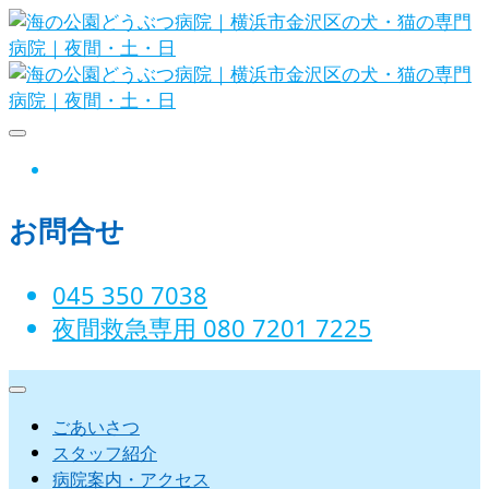
Skip
to
content
海の公園どうぶつ病院｜横浜市金沢
instagram
区の犬・猫の専門病院｜夜間・土・
お問合せ
日
045 350 7038‬
夜間救急専用 080 7201 7225‬
ごあいさつ
スタッフ紹介
病院案内・アクセス