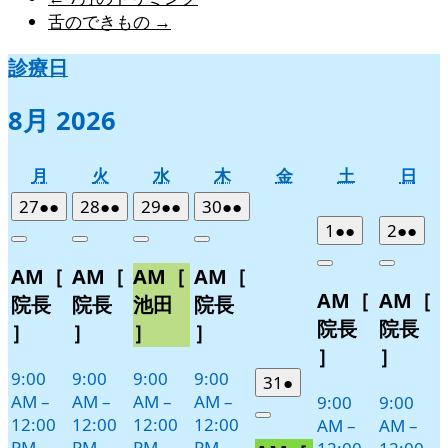
舌のできもの
→
診療日
8月 2026
月
火
水
木
金
土
日
月
火
水
木
金
土
日
曜
曜
曜
曜
曜
曜
曜
2026
(2
2026
(2
2026
(2
2026
(2
27
●●
28
●●
29
●●
30
●●
日
日
日
日
日
日
日
年
件
年
件
年
件
年
件
2026
(2
2026
(2
1
●●
2
●●
Close
Close
Close
Close
7
の
7
の
7
の
7
の
年
件
年
件
Close
Close
AM［
AM［
AM［
AM［
月
月
月
月
イ
イ
イ
イ
8
の
8
の
AM［
AM［
27
28
29
30
月
月
ベ
ベ
ベ
ベ
イ
イ
院長
院長
池田
院長
日
日
日
日
1
2
ン
ン
ン
ン
ベ
ベ
院長
院長
］
］
］
］
日
日
ト)
ト)
ト)
ト)
ン
ン
］
］
ト)
ト)
9:00
9:00
9:00
9:00
2026
(1
31
●
AM
–
AM
–
AM
–
AM
–
9:00
9:00
年
件
12:00
12:00
12:00
12:00
Close
AM
–
AM
–
7
の
PM
PM
PM
PM