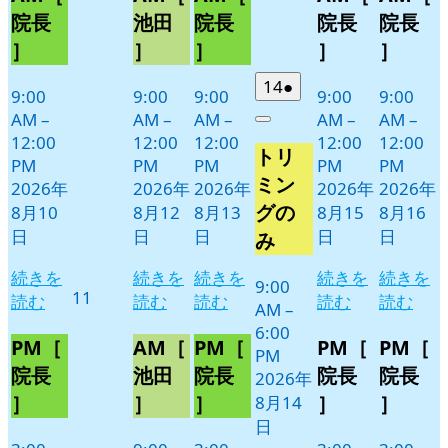
10
12
13
15
16
ベ
ベ
ベ
ベ
ベ
院長
池田
院長
院長
院長
日
日
日
日
日
ン
ン
ン
ン
ン
］
］
］
］
］
ト)
ト)
ト)
ト)
ト)
2026
(1
14
●
9:00
9:00
9:00
9:00
9:00
年
件
AM
–
AM
–
AM
–
AM
–
AM
–
Close
8
の
12:00
12:00
12:00
12:00
12:00
トリ
月
イ
PM
PM
PM
PM
PM
14
ベ
ミン
2026年
2026年
2026年
2026年
2026年
日
ン
グの
8月10
8月12
8月13
8月15
8月16
ト)
日
日
日
日
日
み
続きを
続きを
続きを
続きを
続きを
9:00
2026
11
読む
読む
読む
読む
読む
AM
–
年
6:00
8
PM［
AM［
PM［
PM［
PM［
PM
月
院長
池田
院長
院長
院長
2026年
11
］
］
］
］
］
8月14
日
日