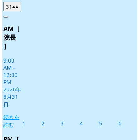
2026
(2
31
●●
年
件
Close
8
の
AM［
月
イ
31
ベ
院長
日
ン
］
ト)
9:00
AM
–
12:00
PM
2026年
8月31
日
続きを
2026
2026
2026
2026
2026
2026
1
2
3
4
5
6
読む
年
年
年
年
年
年
9
9
9
9
9
9
PM［