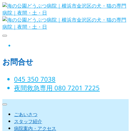
Skip
to
content
海の公園どうぶつ病院｜横浜市金沢
instagram
区の犬・猫の専門病院｜夜間・土・
お問合せ
日
045 350 7038‬
夜間救急専用 080 7201 7225‬
ごあいさつ
スタッフ紹介
病院案内・アクセス