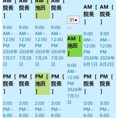
AM［
AM［
AM［
AM［
イ
イ
イ
イ
8
の
8
の
AM［
AM［
27
28
29
30
月
月
ベ
ベ
ベ
ベ
イ
イ
院長
院長
池田
院長
日
日
日
日
1
2
ン
ン
ン
ン
ベ
ベ
院長
院長
］
］
］
］
日
日
ト)
ト)
ト)
ト)
ン
ン
2026
(1
31
●
］
］
年
件
ト)
ト)
9:00
9:00
9:00
9:00
Close
7
の
AM
–
AM
–
AM
–
AM
–
9:00
9:00
AM［
月
イ
12:00
12:00
12:00
12:00
AM
–
AM
–
31
ベ
池田
PM
PM
PM
PM
12:00
12:00
日
ン
2026年
2026年
2026年
2026年
PM
PM
］
ト)
7月27
7月28
7月29
7月30
2026年
2026年
日
日
日
日
8月1日
8月2日
9:00
AM
–
PM［
PM［
PM［
PM［
PM［
PM［
12:00
院長
院長
池田
院長
院長
院長
PM
2026年
］
］
］
］
］
］
7月31
日
3:00
3:00
2:00
3:00
3:00
3:00
PM
–
PM
–
PM
–
PM
–
PM
–
PM
–
6:00
6:00
5:00
6:00
6:00
6:00