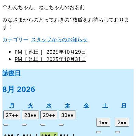
◇わんちゃん、ねこちゃんのお名前
みなさまからのとっておきの1枚📸をお待ちしておりま
す！
カテゴリー:
スタッフからのお知らせ
PM［ 池田 ］
2025年10月29日
PM［ 池田 ］
2025年10月31日
診療日
8月 2026
月
火
水
木
金
土
日
月
火
水
木
金
土
日
曜
曜
曜
曜
曜
曜
曜
2026
(2
2026
(2
2026
(2
2026
(2
27
●●
28
●●
29
●●
30
●●
日
日
日
日
日
日
日
年
件
年
件
年
件
年
件
2026
(2
2026
(2
1
●●
2
●●
Close
Close
Close
Close
7
の
7
の
7
の
7
の
年
件
年
件
Close
Close
月
月
月
月