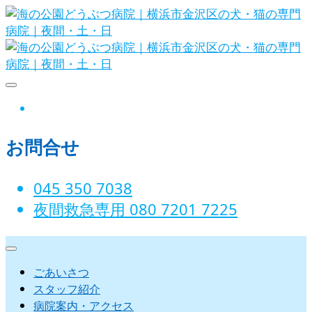
Skip
to
content
海の公園どうぶつ病院｜横浜市金沢
instagram
区の犬・猫の専門病院｜夜間・土・
お問合せ
日
045 350 7038‬
夜間救急専用 080 7201 7225‬
ごあいさつ
スタッフ紹介
病院案内・アクセス