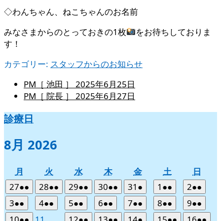
◇わんちゃん、ねこちゃんのお名前
みなさまからのとっておきの1枚
をお待ちしておりま
す！
カテゴリー:
スタッフからのお知らせ
PM［ 池田 ］
2025年6月25日
PM［ 院長 ］
2025年6月27日
診療日
8月 2026
月
火
水
木
金
土
日
月
火
水
木
金
土
日
曜
曜
曜
曜
曜
曜
曜
2026
(2
2026
(2
2026
(2
2026
(2
2026
(1
2026
(2
2026
(2
27
●●
28
●●
29
●●
30
●●
31
●
1
●●
2
●●
日
日
日
日
日
日
日
年
件
年
件
年
件
年
件
年
件
年
件
年
件
2026
(2
2026
(2
2026
(2
2026
(2
2026
(2
2026
(2
2026
(2
3
●●
4
●●
5
●●
6
●●
7
●●
8
●●
9
●●
7
の
7
の
7
の
7
の
7
の
8
の
8
の
年
件
年
件
年
件
年
件
年
件
年
件
年
件
2026
(2
2026
2026
(2
2026
(2
2026
(1
2026
(2
2026
(2
10
●●
11
12
●●
13
●●
14
●
15
●●
16
●●
月
月
月
月
月
月
月