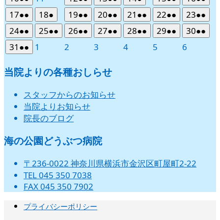
イ
イ
イ
イ
イ
イ
イ
8
の
8
の
8
の
8
の
8
の
8
の
8
の
年
件
年
年
件
年
件
年
件
年
件
年
件
27
28
29
30
31
1
2
ベ
ベ
ベ
ベ
ベ
ベ
ベ
2026
(2
2026
(1
2026
(2
2026
(2
2026
(2
2026
(2
2026
(2
17
●●
18
●
19
●●
20
●●
21
●●
22
●●
23
●●
月
月
月
月
月
月
月
イ
イ
イ
イ
イ
イ
イ
8
の
8
8
の
8
の
8
の
8
の
8
の
日
日
日
日
日
日
日
ン
ン
ン
ン
ン
ン
ン
年
件
年
件
年
件
年
件
年
件
年
件
年
件
3
4
5
6
7
8
9
ベ
ベ
ベ
ベ
ベ
ベ
ベ
2026
(2
2026
(2
2026
(2
2026
(2
2026
(2
2026
(2
2026
(2
24
●●
25
●●
26
●●
27
●●
28
●●
29
●●
30
●●
月
月
月
月
月
月
月
イ
イ
イ
イ
イ
イ
ト)
ト)
ト)
ト)
ト)
ト)
ト)
8
の
8
の
8
の
8
の
8
の
8
の
8
の
日
日
日
日
日
日
日
ン
ン
ン
ン
ン
ン
ン
年
件
年
件
年
件
年
件
年
件
年
件
年
件
10
11
12
13
14
15
16
ベ
ベ
ベ
ベ
ベ
ベ
2026
(2
2026
2026
2026
2026
2026
2026
31
●●
1
2
3
4
5
6
月
月
月
月
月
月
月
イ
イ
イ
イ
イ
イ
イ
ト)
ト)
ト)
ト)
ト)
ト)
ト)
8
の
8
の
8
の
8
の
8
の
8
の
8
の
日
日
日
日
日
日
日
ン
ン
ン
ン
ン
ン
年
件
年
年
年
年
年
年
17
18
19
20
21
22
23
ベ
ベ
ベ
ベ
ベ
ベ
ベ
月
月
月
月
月
月
月
イ
イ
イ
イ
イ
イ
イ
ト)
ト)
ト)
ト)
ト)
ト)
8
の
9
9
9
9
9
9
当院よりの各種おしらせ
日
日
日
日
日
日
日
ン
ン
ン
ン
ン
ン
ン
24
25
26
27
28
29
30
ベ
ベ
ベ
ベ
ベ
ベ
ベ
月
月
月
月
月
月
月
イ
ト)
ト)
ト)
ト)
ト)
ト)
ト)
日
日
日
日
日
日
日
ン
ン
ン
ン
ン
ン
ン
31
1
2
3
4
5
6
ベ
スタッフからのお知らせ
ト)
ト)
ト)
ト)
ト)
ト)
ト)
日
日
日
日
日
日
日
ン
当院よりお知らせ
ト)
院長のブログ
海の公園どうぶつ病院
〒236-0022 神奈川県横浜市金沢区町屋町2-22
TEL 045 350 7038
FAX 045 350 7902
プライバシーポリシー