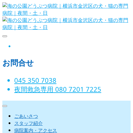
Skip
to
content
海の公園どうぶつ病院｜横浜市金沢
instagram
区の犬・猫の専門病院｜夜間・土・
お問合せ
日
045 350 7038‬
夜間救急専用 080 7201 7225‬
ごあいさつ
スタッフ紹介
病院案内・アクセス