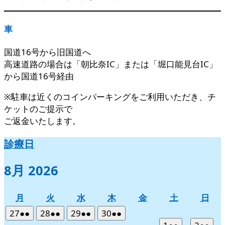
車
国道16号から旧国道へ
高速道路の場合は「朝比奈IC」または「堀口能見台IC」
から国道16号経由
※駐車は近くのコインパーキングをご利用いただき、チ
ケットのご提示で
ご返金いたします。
診療日
8月 2026
月
火
水
木
金
土
日
月
火
水
木
金
土
日
曜
曜
曜
曜
曜
曜
曜
2026
(2
2026
(2
2026
(2
2026
(2
27
●●
28
●●
29
●●
30
●●
日
日
日
日
日
日
日
年
件
年
件
年
件
年
件
2026
(2
2026
(2