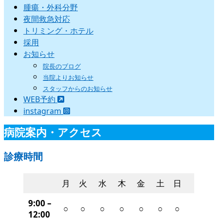
腫瘍・外科分野
夜間救急対応
トリミング・ホテル
採用
お知らせ
院長のブログ
当院よりお知らせ
スタッフからのお知らせ
WEB予約
instagram
病院案内・アクセス
診療時間
月
火
水
木
金
土
日
9:00 –
○
○
○
○
○
○
○
12:00