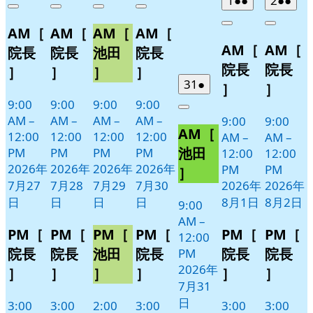
1
●●
2
●●
Close
Close
Close
Close
7
の
7
の
7
の
7
の
年
件
年
件
Close
Close
AM［
AM［
AM［
AM［
月
月
月
月
イ
イ
イ
イ
8
の
8
の
AM［
AM［
27
28
29
30
月
月
ベ
ベ
ベ
ベ
イ
イ
院長
院長
池田
院長
日
日
日
日
1
2
ン
ン
ン
ン
ベ
ベ
院長
院長
］
］
］
］
日
日
ト)
ト)
ト)
ト)
ン
ン
2026
(1
31
●
］
］
年
件
ト)
ト)
9:00
9:00
9:00
9:00
Close
7
の
AM
–
AM
–
AM
–
AM
–
9:00
9:00
AM［
月
イ
12:00
12:00
12:00
12:00
AM
–
AM
–
31
ベ
池田
PM
PM
PM
PM
12:00
12:00
日
ン
2026年
2026年
2026年
2026年
PM
PM
］
ト)
7月27
7月28
7月29
7月30
2026年
2026年
日
日
日
日
8月1日
8月2日
9:00
AM
–
PM［
PM［
PM［
PM［
PM［
PM［
12:00
院長
院長
池田
院長
院長
院長
PM
2026年
］
］
］
］
］
］
7月31
日
3:00
3:00
2:00
3:00
3:00
3:00