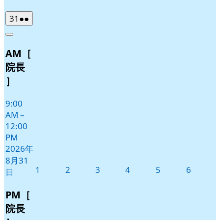
2026
(2
31
●●
年
件
Close
8
の
AM［
月
イ
31
ベ
院長
日
ン
］
ト)
9:00
AM
–
12:00
PM
2026年
8月31
2026
2026
2026
2026
2026
2026
1
2
3
4
5
6
日
年
年
年
年
年
年
9
9
9
9
9
9
PM［
月
月
月
月
月
月
院長
1
2
3
4
5
6