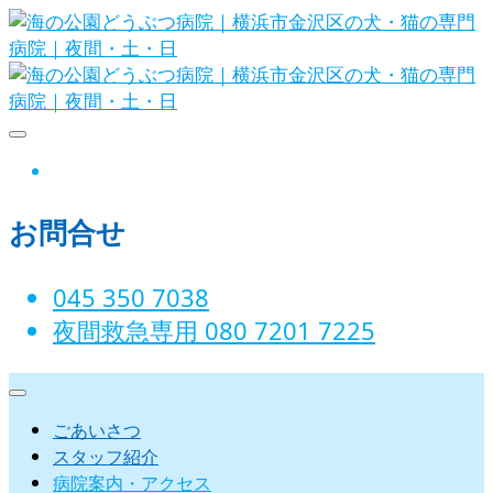
Skip
to
content
海の公園どうぶつ病院｜横浜市金沢
instagram
区の犬・猫の専門病院｜夜間・土・
お問合せ
日
045 350 7038‬
夜間救急専用 080 7201 7225‬
ごあいさつ
スタッフ紹介
病院案内・アクセス