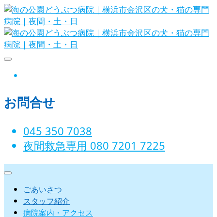
Skip
to
content
海の公園どうぶつ病院｜横浜市金沢
instagram
区の犬・猫の専門病院｜夜間・土・
お問合せ
日
045 350 7038‬
夜間救急専用 080 7201 7225‬
ごあいさつ
スタッフ紹介
病院案内・アクセス