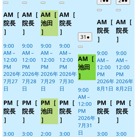
1
●●
2
●●
Close
Close
Close
Close
7
の
7
の
7
の
7
の
年
件
年
件
Close
Close
AM［
AM［
AM［
AM［
月
月
月
月
イ
イ
イ
イ
8
の
8
の
AM［
AM［
27
28
29
30
月
月
ベ
ベ
ベ
ベ
イ
イ
院長
院長
池田
院長
日
日
日
日
1
2
ン
ン
ン
ン
ベ
ベ
院長
院長
］
］
］
］
日
日
ト)
ト)
ト)
ト)
ン
ン
2026
(1
31
●
］
］
年
件
ト)
ト)
9:00
9:00
9:00
9:00
Close
7
の
AM
–
AM
–
AM
–
AM
–
9:00
9:00
AM［
月
イ
12:00
12:00
12:00
12:00
AM
–
AM
–
31
ベ
池田
PM
PM
PM
PM
12:00
12:00
日
ン
2026年
2026年
2026年
2026年
PM
PM
］
ト)
7月27
7月28
7月29
7月30
2026年
2026年
日
日
日
日
8月1日
8月2日
9:00
AM
–
PM［
PM［
PM［
PM［
PM［
PM［
12:00
院長
院長
池田
院長
院長
院長
PM
2026年
］
］
］
］
］
］
7月31
日
3:00
3:00
2:00
3:00
3:00
3:00