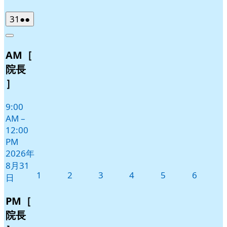
2026
(2
31
●●
年
件
Close
8
の
AM［
月
イ
31
ベ
院長
日
ン
］
ト)
9:00
AM
–
12:00
PM
2026年
8月31
2026
2026
2026
2026
2026
2026
1
2
3
4
5
6
日
年
年
年
年
年
年
9
9
9
9
9
9
PM［
月
月
月
月
月
月
院長
1
2
3
4
5
6