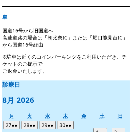
車
国道16号から旧国道へ
高速道路の場合は「朝比奈IC」または「堀口能見台IC」
から国道16号経由
※駐車は近くのコインパーキングをご利用いただき、チ
ケットのご提示で
ご返金いたします。
診療日
8月 2026
月
火
水
木
金
土
日
月
火
水
木
金
土
日
曜
曜
曜
曜
曜
曜
曜
2026
(2
2026
(2
2026
(2
2026
(2
27
●●
28
●●
29
●●
30
●●
日
日
日
日
日
日
日
年
件
年
件
年
件
年
件
2026
(2
2026
(2