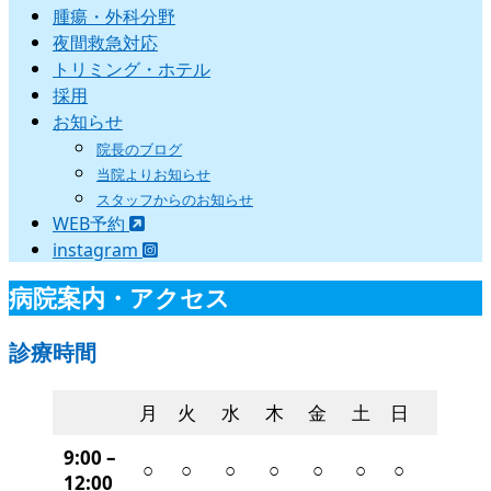
腫瘍・外科分野
夜間救急対応
トリミング・ホテル
採用
お知らせ
院長のブログ
当院よりお知らせ
スタッフからのお知らせ
WEB予約
instagram
病院案内・アクセス
診療時間
月
火
水
木
金
土
日
9:00 –
○
○
○
○
○
○
○
12:00