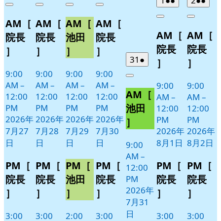
1
●●
2
●●
Close
Close
Close
Close
7
の
7
の
7
の
7
の
年
件
年
件
Close
Close
AM［
AM［
AM［
AM［
月
月
月
月
イ
イ
イ
イ
8
の
8
の
AM［
AM［
27
28
29
30
月
月
ベ
ベ
ベ
ベ
イ
イ
院長
院長
池田
院長
日
日
日
日
1
2
ン
ン
ン
ン
ベ
ベ
院長
院長
］
］
］
］
日
日
ト)
ト)
ト)
ト)
ン
ン
2026
(1
31
●
］
］
年
件
ト)
ト)
9:00
9:00
9:00
9:00
Close
7
の
AM
–
AM
–
AM
–
AM
–
9:00
9:00
AM［
月
イ
12:00
12:00
12:00
12:00
AM
–
AM
–
31
ベ
池田
PM
PM
PM
PM
12:00
12:00
日
ン
2026年
2026年
2026年
2026年
PM
PM
］
ト)
7月27
7月28
7月29
7月30
2026年
2026年
日
日
日
日
8月1日
8月2日
9:00
AM
–
PM［
PM［
PM［
PM［
PM［
PM［
12:00
院長
院長
池田
院長
院長
院長
PM
2026年
］
］
］
］
］
］
7月31
日
3:00
3:00
2:00
3:00
3:00
3:00