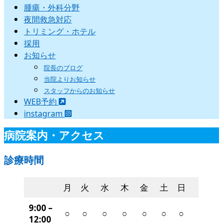
腫瘍・外科分野
夜間救急対応
トリミング・ホテル
採用
お知らせ
院長のブログ
当院よりお知らせ
スタッフからのお知らせ
WEB予約
instagram
病院案内・アクセス
診療時間
月
火
水
木
金
土
日
9:00 –
○
○
○
○
○
○
○
12:00