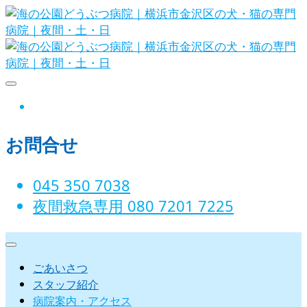
Skip
to
content
海の公園どうぶつ病院｜横浜市金沢
instagram
区の犬・猫の専門病院｜夜間・土・
お問合せ
日
045 350 7038‬
夜間救急専用 080 7201 7225‬
ごあいさつ
スタッフ紹介
病院案内・アクセス