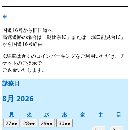
車
国道16号から旧国道へ
高速道路の場合は「朝比奈IC」または「堀口能見台IC」
から国道16号経由
※駐車は近くのコインパーキングをご利用いただき、チ
ケットのご提示で
ご返金いたします。
診療日
8月 2026
月
火
水
木
金
土
日
月
火
水
木
金
土
日
曜
曜
曜
曜
曜
曜
曜
2026
(2
2026
(2
2026
(2
2026
(2
27
●●
28
●●
29
●●
30
●●
日
日
日
日
日
日
日
年
件
年
件
年
件
年
件
2026
(2
2026
(2