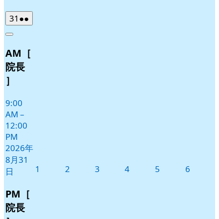
2026
(2
31
●●
年
件
Close
8
の
AM［
月
イ
31
ベ
院長
日
ン
］
ト)
9:00
AM
–
12:00
PM
2026年
8月31
2026
2026
2026
2026
2026
2026
1
2
3
4
5
6
日
年
年
年
年
年
年
9
9
9
9
9
9
PM［
月
月
月
月
月
月
院長
1
2
3
4
5
6