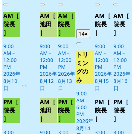
年
件
年
件
年
件
年
件
年
件
Close
Close
Close
Close
Close
8
の
8
の
8
の
8
の
8
の
AM［
AM［
AM［
AM［
AM［
月
月
月
月
月
イ
イ
イ
イ
イ
10
12
13
15
16
ベ
ベ
ベ
ベ
ベ
院長
池田
院長
院長
院長
日
日
日
日
日
ン
ン
ン
ン
ン
］
］
］
］
］
2026
(1
14
●
ト)
ト)
ト)
ト)
ト)
年
件
9:00
9:00
9:00
9:00
9:00
Close
8
の
AM
–
AM
–
AM
–
AM
–
AM
–
トリ
月
イ
12:00
12:00
12:00
12:00
12:00
14
ベ
ミン
PM
PM
PM
PM
PM
日
ン
グの
2026年
2026年
2026年
2026年
2026年
ト)
み
8月10
8月12
8月13
8月15
8月16
2026
11
日
日
日
日
日
年
9:00
AM
–
8
PM［
AM［
PM［
PM［
PM［
6:00
月
院長
池田
院長
院長
院長
PM
11
］
］
］
］
］
2026年
日
8月14
3:00
9:00
3:00
3:00
3:00