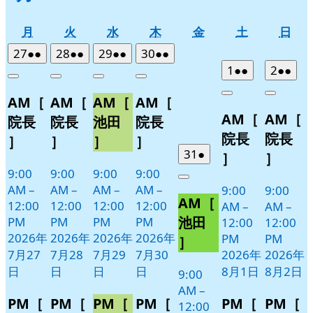
月
火
水
木
金
土
日
月
火
水
木
金
土
日
曜
曜
曜
曜
曜
曜
曜
2026
(2
2026
(2
2026
(2
2026
(2
27
●●
28
●●
29
●●
30
●●
日
日
日
日
日
日
日
年
件
年
件
年
件
年
件
2026
(2
2026
(2
1
●●
2
●●
Close
Close
Close
Close
7
の
7
の
7
の
7
の
年
件
年
件
Close
Close
AM［
AM［
AM［
AM［
月
月
月
月
イ
イ
イ
イ
8
の
8
の
AM［
AM［
27
28
29
30
月
月
ベ
ベ
ベ
ベ
イ
イ
院長
院長
池田
院長
日
日
日
日
1
2
ン
ン
ン
ン
ベ
ベ
院長
院長
］
］
］
］
日
日
ト)
ト)
ト)
ト)
ン
ン
2026
(1
31
●
］
］
年
件
ト)
ト)
9:00
9:00
9:00
9:00
Close
7
の
AM
–
AM
–
AM
–
AM
–
9:00
9:00
AM［
月
イ
12:00
12:00
12:00
12:00
AM
–
AM
–
31
ベ
池田
PM
PM
PM
PM
12:00
12:00
日
ン
2026年
2026年
2026年
2026年
PM
PM
］
ト)
7月27
7月28
7月29
7月30
2026年
2026年
日
日
日
日
8月1日
8月2日
9:00
AM
–
PM［
PM［
PM［
PM［
PM［
PM［
12:00