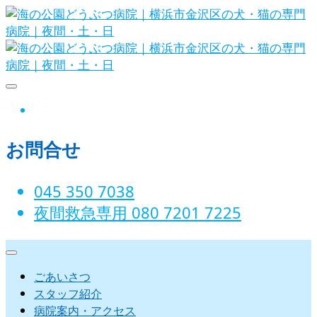
Skip
to
content
海の公園どうぶつ病院｜横浜市金沢
instagram
区の犬・猫の専門病院｜夜間・土・
お問合せ
日
045 350 7038‬
夜間救急専用 080 7201 7225‬
ごあいさつ
スタッフ紹介
病院案内・アクセス