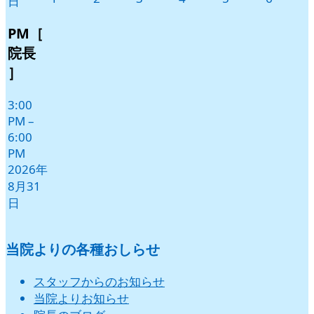
日
年
年
年
年
年
年
9
9
9
9
9
9
PM［
月
月
月
月
月
月
院長
1
2
3
4
5
6
］
日
日
日
日
日
日
3:00
PM
–
6:00
PM
2026年
8月31
日
当院よりの各種おしらせ
スタッフからのお知らせ
当院よりお知らせ