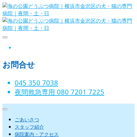
Skip
to
content
海の公園どうぶつ病院｜横浜市金沢
instagram
区の犬・猫の専門病院｜夜間・土・
お問合せ
日
045 350 7038‬
夜間救急専用 080 7201 7225‬
ごあいさつ
スタッフ紹介
病院案内・アクセス