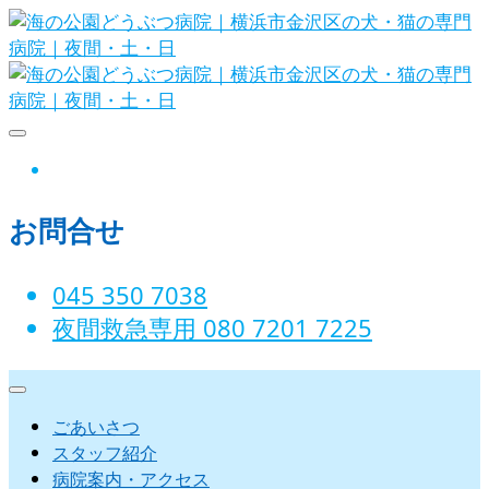
Skip
to
content
海の公園どうぶつ病院｜横浜市金沢
instagram
区の犬・猫の専門病院｜夜間・土・
お問合せ
日
045 350 7038‬
夜間救急専用 080 7201 7225‬
ごあいさつ
スタッフ紹介
病院案内・アクセス