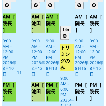
年
件
年
件
年
件
年
件
年
件
Close
Close
Close
Close
Clos
8
の
8
の
8
の
8
の
8
の
月
月
月
月
月
イ
イ
イ
イ
イ
AM［
AM［
AM［
AM［
AM［
10
12
13
15
16
ベ
ベ
ベ
ベ
ベ
院長
池田
院長
院長
院長
日
日
日
日
日
ン
ン
ン
ン
ン
2026
(1
14
●
］
］
］
］
］
ト)
ト)
ト)
ト)
ト)
年
件
Close
8
の
9:00
9:00
9:00
9:00
9:00
月
イ
AM
–
AM
–
AM
–
AM
–
AM
–
トリ
14
ベ
12:00
12:00
12:00
12:00
12:00
ミン
日
PM
PM
PM
PM
PM
ン
グの
2026年
2026年
2026年
2026年
2026年
ト)
み
8月10
8月12
8月13
8月15
8月16
2026
11
日
日
日
日
日
年
9:00
8
AM
–
PM［
AM［
PM［
PM［
PM［
月
6:00
院長
池田
院長
院長
院長
11
PM
］
］
］
］
］
日
2026年
8月14