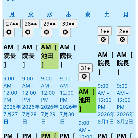
月
火
水
木
金
土
日
月
火
水
木
金
土
日
曜
曜
曜
曜
曜
曜
曜
2026
(2
2026
(2
2026
(2
2026
(2
27
●●
28
●●
29
●●
30
●●
日
日
日
日
日
日
日
年
件
年
件
年
件
年
件
2026
(2
2026
(2
1
●●
2
●●
Close
Close
Close
Close
7
の
7
の
7
の
7
の
年
件
年
件
Close
Clos
月
月
月
月
イ
イ
イ
イ
8
の
8
の
AM［
AM［
AM［
AM［
27
28
29
30
月
月
ベ
ベ
ベ
ベ
イ
イ
AM［
AM［
院長
院長
池田
院長
日
日
日
日
1
2
ン
ン
ン
ン
ベ
ベ
院長
院長
］
］
］
］
日
日
ト)
ト)
ト)
ト)
ン
ン
2026
(1
31
●
］
］
年
件
ト)
ト)
Close
9:00
9:00
9:00
9:00
7
の
AM
–
AM
–
AM
–
AM
–
9:00
9:00
月
イ
AM［
12:00
12:00
12:00
12:00
AM
–
AM
–
31
ベ
池田
PM
PM
PM
PM
12:00
12:00
日
ン
2026年
2026年
2026年
2026年
PM
PM
］
ト)
7月27
7月28
7月29
7月30
2026年
2026年
日
日
日
日
8月1日
8月2日
9:00
AM
–
PM［
PM［
PM［
PM［
PM［
PM［
12:00