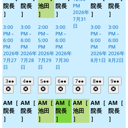
院長
院長
池田
院長
院長
院長
PM
2026年
］
］
］
］
］
］
7月31
日
3:00
3:00
2:00
3:00
3:00
3:00
PM
–
PM
–
PM
–
PM
–
PM
–
PM
–
6:00
6:00
5:00
6:00
6:00
6:00
PM
PM
PM
PM
PM
PM
2026年
2026年
2026年
2026年
2026年
2026年
7月27
7月28
7月29
7月30
8月1日
8月2日
日
日
日
日
2026
(2
2026
(2
2026
(2
2026
(2
2026
(2
2026
(2
2026
(2
3
●●
4
●●
5
●●
6
●●
7
●●
8
●●
9
●●
年
件
年
件
年
件
年
件
年
件
年
件
年
件
Close
Close
Close
Close
Close
Close
Clos
8
の
8
の
8
の
8
の
8
の
8
の
8
の
月
月
月
月
月
月
月
イ
イ
イ
イ
イ
イ
イ
AM［
AM［
AM［
AM［
AM［
AM［
AM［
3
4
5
6
7
8
9
ベ
ベ
ベ
ベ
ベ
ベ
ベ
院長
院長
池田
院長
池田
院長
院長
日
日
日
日
日
日
日
ン
ン
ン
ン
ン
ン
ン
］
］
］
］
］
］
］
ト)
ト)
ト)
ト)
ト)
ト)
ト)