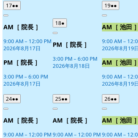
2026
(2
2026
(2
17
●●
19
●●
年
件
年
件
Close
Close
8
の
8
の
2026
(1
18
●
AM［ 院長 ］
AM［ 池田 
月
月
イ
イ
年
件
17
19
ベ
ベ
Close
8
の
日
日
9:00 AM
–
12:00 PM
9:00 AM
–
12:
ン
ン
PM［ 院長 ］
月
イ
2026年8月17日
2026年8月19
ト)
ト)
18
ベ
日
3:00 PM
–
6:00 PM
ン
PM［ 院長 ］
AM［ 池田 
2026年8月18日
ト)
3:00 PM
–
6:00 PM
9:00 AM
–
12:
2026年8月17日
2026年8月19
2026
(2
2026
(2
2026
(2
24
●●
25
●●
26
●●
年
件
年
件
年
件
Close
Close
Close
8
の
8
の
8
の
AM［ 院長 ］
AM［ 院長 ］
AM［ 池田 
月
月
月
イ
イ
イ
24
25
26
ベ
ベ
ベ
日
日
日
9:00 AM
–
12:00 PM
9:00 AM
–
12:00 PM
9:00 AM
–
12:
ン
ン
ン