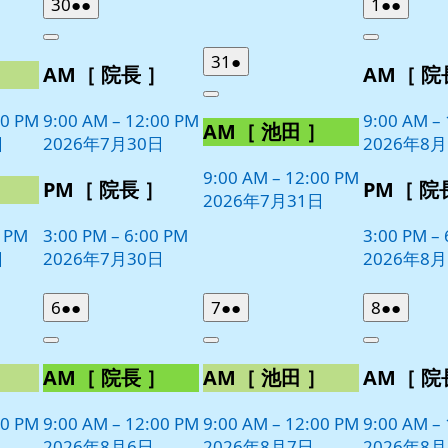
2026
(2
2026
(2
30
●●
1
●●
日
日
年
件
年
件
Close
Close
7
の
8
の
2026
(1
31
●
］
AM［ 院長 ］
AM［ 院
月
月
イ
イ
年
件
30
1
ベ
ベ
Close
7
の
日
日
00 PM
9:00 AM
–
12:00 PM
9:00 AM
–
ン
ン
AM［ 池田 ］
月
イ
日
2026年7月30日
2026年8
ト)
ト)
31
ベ
日
9:00 AM
–
12:00 PM
ン
］
PM［ 院長 ］
PM［ 院
2026年7月31日
ト)
0 PM
3:00 PM
–
6:00 PM
3:00 PM
–
日
2026年7月30日
2026年8
2026
(2
2026
(2
2026
(2
6
●●
7
●●
8
●●
年
件
年
件
年
件
Close
Close
Close
8
の
8
の
8
の
］
AM［ 院長 ］
AM［ 池田 ］
AM［ 院
月
月
月
イ
イ
イ
6
7
8
ベ
ベ
ベ
日
日
日
00 PM
9:00 AM
–
12:00 PM
9:00 AM
–
12:00 PM
9:00 AM
–
ン
ン
ン
2026年8月6日
2026年8月7日
2026年8