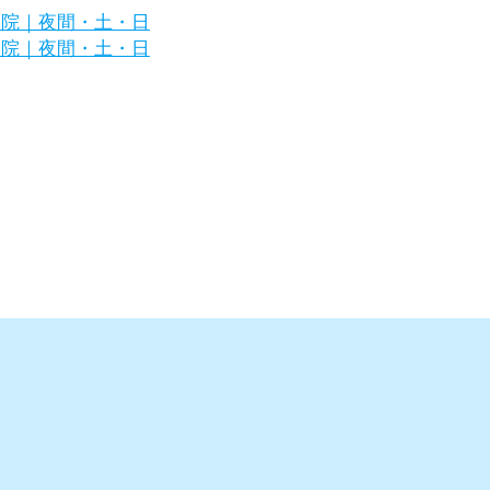
区の犬・猫の専門病院｜夜間・土・日