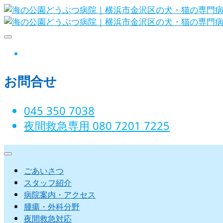
Skip
to
content
海の公園どうぶつ病院｜横浜市金沢
instagram
お問合せ
045 350 7038‬
夜間救急専用 080 7201 7225‬
ごあいさつ
スタッフ紹介
病院案内・アクセス
腫瘍・外科分野
夜間救急対応