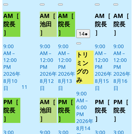
年
件
年
件
年
件
年
件
年
件
Close
Close
Close
Close
Close
8
の
8
の
8
の
8
の
8
の
AM［
AM［
AM［
AM［
AM［
月
月
月
月
月
イ
イ
イ
イ
イ
10
12
13
15
16
ベ
ベ
ベ
ベ
ベ
院長
池田
院長
院長
院長
日
日
日
日
日
ン
ン
ン
ン
ン
］
］
］
］
］
2026
(1
14
●
ト)
ト)
ト)
ト)
ト)
年
件
9:00
9:00
9:00
9:00
9:00
Close
8
の
AM
–
AM
–
AM
–
AM
–
AM
–
トリ
月
イ
12:00
12:00
12:00
12:00
12:00
14
ベ
ミン
PM
PM
PM
PM
PM
日
ン
グの
2026年
2026年
2026年
2026年
2026年
ト)
み
8月10
8月12
8月13
8月15
8月16
2026
11
日
日
日
日
日
年
9:00
AM
–
8
PM［
AM［
PM［
PM［
PM［
6:00
月
院長
池田
院長
院長
院長
PM
11
］
］
］
］
］
2026年
日
8月14
3:00
9:00
3:00
3:00
3:00