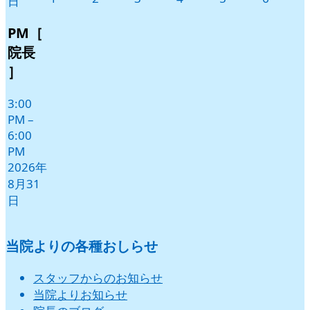
日
年
年
年
年
年
年
9
9
9
9
9
9
PM［
月
月
月
月
月
月
院長
1
2
3
4
5
6
］
日
日
日
日
日
日
3:00
PM
–
6:00
PM
2026年
8月31
日
当院よりの各種おしらせ
スタッフからのお知らせ
当院よりお知らせ