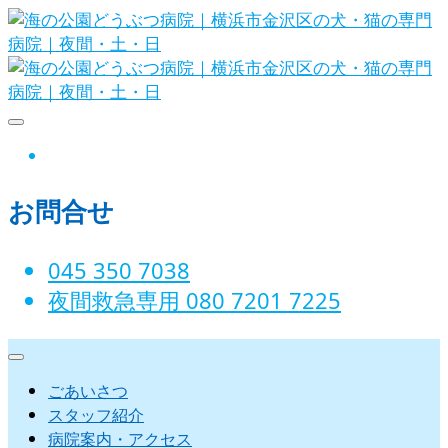
Skip
to
content
海の公園どうぶつ病院｜横浜市金沢
instagram
区の犬・猫の専門病院｜夜間・土・
お問合せ
日
045 350 7038‬
夜間救急専用 080 7201 7225‬
ごあいさつ
スタッフ紹介
病院案内・アクセス