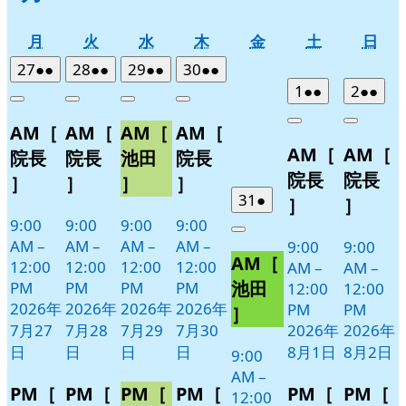
月
火
水
木
金
土
日
月
火
水
木
金
土
日
曜
曜
曜
曜
曜
曜
曜
2026
(2
2026
(2
2026
(2
2026
(2
27
●●
28
●●
29
●●
30
●●
日
日
日
日
日
日
日
年
件
年
件
年
件
年
件
2026
(2
2026
(2
1
●●
2
●●
Close
Close
Close
Close
7
の
7
の
7
の
7
の
年
件
年
件
Close
Close
AM［
AM［
AM［
AM［
月
月
月
月
イ
イ
イ
イ
8
の
8
の
AM［
AM［
27
28
29
30
月
月
ベ
ベ
ベ
ベ
イ
イ
院長
院長
池田
院長
日
日
日
日
1
2
ン
ン
ン
ン
ベ
ベ
院長
院長
］
］
］
］
日
日
ト)
ト)
ト)
ト)
ン
ン
2026
(1
31
●
］
］
年
件
ト)
ト)
9:00
9:00
9:00
9:00
Close
7
の
AM
–
AM
–
AM
–
AM
–
9:00
9:00
AM［
月
イ
12:00
12:00
12:00
12:00
AM
–
AM
–
31
ベ
池田
PM
PM
PM
PM
12:00
12:00
日
ン
2026年
2026年
2026年
2026年
PM
PM
］
ト)
7月27
7月28
7月29
7月30
2026年
2026年
日
日
日
日
8月1日
8月2日
9:00
AM
–
PM［
PM［
PM［
PM［
PM［
PM［
12:00