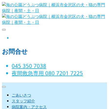
Skip
to
content
海の公園どうぶつ病院｜横浜市金沢
instagram
区の犬・猫の専門病院｜夜間・土・
お問合せ
日
045 350 7038‬
夜間救急専用 080 7201 7225‬
ごあいさつ
スタッフ紹介
病院案内・アクセス