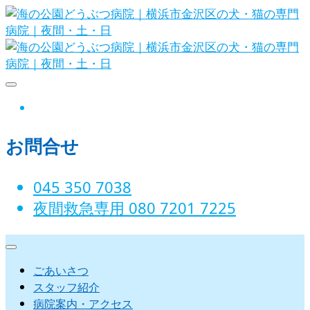
Skip
to
content
海の公園どうぶつ病院｜横浜市金沢
instagram
区の犬・猫の専門病院｜夜間・土・
お問合せ
日
045 350 7038‬
夜間救急専用 080 7201 7225‬
ごあいさつ
スタッフ紹介
病院案内・アクセス