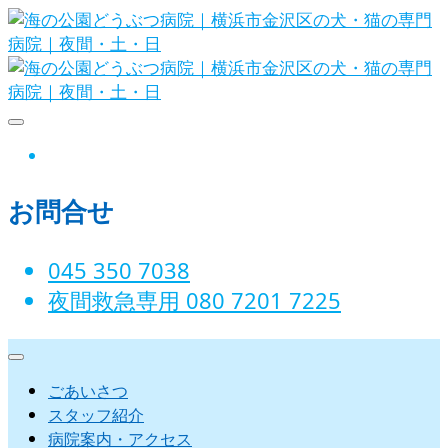
Skip
to
content
海の公園どうぶつ病院｜横
instagram
浜市金沢区の犬・猫の専門
お問合せ
病院｜夜間・土・日
045 350 7038‬
夜間救急専用 080 7201 7225‬
ごあいさつ
スタッフ紹介
病院案内・アクセス