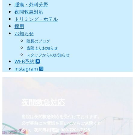
腫瘍・外科分野
夜間救急対応
トリミング・ホテル
採用
お知らせ
院長のブログ
当院よりお知らせ
スタッフからのお知らせ
WEB予約
instagram
夜間救急対応
当院は夜間救急対応を受付けております。
必ず事前にお電話を頂いてからご来院くだ
さい。夜間専用電話 080-7201-7225‬