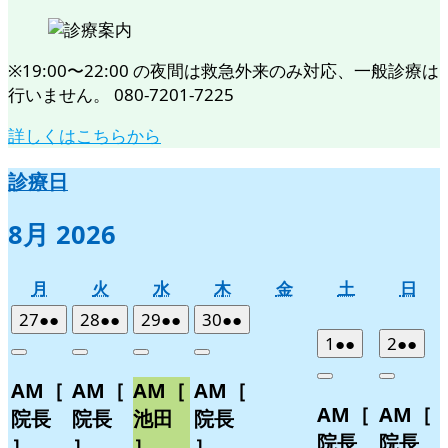
※19:00〜22:00 の夜間は救急外来のみ対応、一般診療は
行いません。 080-7201-7225
詳しくはこちらから
診療日
8月 2026
月
火
水
木
金
土
日
月
火
水
木
金
土
日
曜
曜
曜
曜
曜
曜
曜
2026
(2
2026
(2
2026
(2
2026
(2
27
●●
28
●●
29
●●
30
●●
日
日
日
日
日
日
日
年
件
年
件
年
件
年
件
2026
(2
2026
(2
1
●●
2
●●
Close
Close
Close
Close
7
の
7
の
7
の
7
の
年
件
年
件
Close
Close
AM［
AM［
AM［
AM［
月
月
月
月
イ
イ
イ
イ
8
の
8
の
AM［
AM［
27
28
29
30
月
月
ベ
ベ
ベ
ベ
イ
イ
院長
院長
池田
院長
日
日
日
日
1
2
ン
ン
ン
ン
ベ
ベ
院長
院長
］
］
］
］