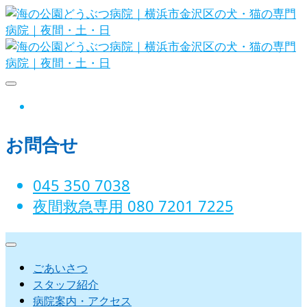
Skip
to
content
海の公園どうぶつ病院｜横
instagram
浜市金沢区の犬・猫の専門
お問合せ
病院｜夜間・土・日
045 350 7038‬
夜間救急専用 080 7201 7225‬
ごあいさつ
スタッフ紹介
病院案内・アクセス