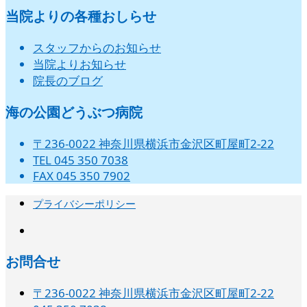
ベ
ベ
ベ
ベ
ベ
ベ
ベ
月
月
月
月
月
月
月
イ
イ
イ
イ
イ
イ
イ
ト)
ト)
ト)
ト)
ト)
ト)
8
の
9
9
9
9
9
9
当院よりの各種おしらせ
日
日
日
日
日
日
日
ン
ン
ン
ン
ン
ン
ン
24
25
26
27
28
29
30
ベ
ベ
ベ
ベ
ベ
ベ
ベ
月
月
月
月
月
月
月
イ
ト)
ト)
ト)
ト)
ト)
ト)
ト)
日
日
日
日
日
日
日
ン
ン
ン
ン
ン
ン
ン
31
1
2
3
4
5
6
ベ
スタッフからのお知らせ
ト)
ト)
ト)
ト)
ト)
ト)
ト)
日
日
日
日
日
日
日
ン
当院よりお知らせ
ト)
院長のブログ
海の公園どうぶつ病院
〒236-0022 神奈川県横浜市金沢区町屋町2-22
TEL 045 350 7038
FAX 045 350 7902
プライバシーポリシー
instagram
お問合せ
〒236-0022 神奈川県横浜市金沢区町屋町2-22