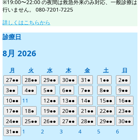
※19:00〜22:00 の夜間は救急外来のみ対応、一般診療は
行いません。 080-7201-7225
詳しくはこちらから
診療日
8月 2026
月
火
水
木
金
土
日
月
火
水
木
金
土
日
曜
曜
曜
曜
曜
曜
曜
2026
(2
2026
(2
2026
(2
2026
(2
2026
(1
2026
(2
2026
(2
27
●●
28
●●
29
●●
30
●●
31
●
1
●●
2
●●
日
日
日
日
日
日
日
年
件
年
件
年
件
年
件
年
件
年
件
年
件
2026
(2
2026
(2
2026
(2
2026
(2
2026
(2
2026
(2
2026
(2
3
●●
4
●●
5
●●
6
●●
7
●●
8
●●
9
●●
7
の
7
の
7
の
7
の
7
の
8
の
8
の
年
件
年
件
年
件
年
件
年
件
年
件
年
件
2026
(2
2026
2026
(2
2026
(2
2026
(1
2026
(2
2026
(2
10
●●
11
12
●●
13
●●
14
●
15
●●
16
●●
月
月
月
月
月
月
月
イ
イ
イ
イ
イ
イ
イ
8
の
8
の
8
の
8
の
8
の
8
の
8
の
年
件
年
年
件
年
件
年
件
年
件
年
件
27
28
29
30
31
1
2
ベ
ベ
ベ
ベ
ベ
ベ
ベ
2026
(2
2026
(1
2026
(2
2026
(2
2026
(2
2026
(2
2026
(2
17
●●
18
●
19
●●
20
●●
21
●●
22
●●
23
●●
月
月
月
月
月
月
月
イ
イ
イ
イ
イ
イ
イ
8
の
8
8
の
8
の
8
の
8
の
8
の
日
日
日
日
日
日
日
ン
ン
ン
ン
ン
ン
ン
年
件
年
件
年
件
年
件
年
件
年
件
年
件
3
4
5
6
7
8
9
ベ
ベ
ベ
ベ
ベ
ベ
ベ
2026
(2
2026
(2
2026
(2
2026
(2
2026
(2
2026
(2
2026
(2
24
●●
25
●●
26
●●
27
●●
28
●●
29
●●
30
●●
月
月
月
月
月
月
月
イ
イ
イ
イ
イ
イ
ト)
ト)
ト)
ト)
ト)
ト)
ト)
8
の
8
の
8
の
8
の
8
の
8
の
8
の
日
日
日
日
日
日
日
ン
ン
ン
ン
ン
ン
ン
年
件
年
件
年
件
年
件
年
件
年
件
年
件
10
11
12
13
14
15
16
ベ
ベ
ベ
ベ
ベ
ベ
2026
(2
2026
2026
2026
2026
2026
2026
31
●●
1
2
3
4
5
6
月
月
月
月
月
月
月
イ
イ
イ
イ
イ
イ
イ
ト)
ト)
ト)
ト)
ト)
ト)
ト)
8
の
8
の
8
の
8
の
8
の
8
の
8
の
日
日
日
日
日
日
日
ン
ン
ン
ン
ン
ン
年
件
年
年
年
年
年
年
17
18
19
20
21
22
23