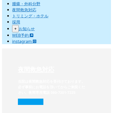
腫瘍・外科分野
夜間救急対応
トリミング・ホテル
採用
+
お知らせ
WEB予約
instagram
夜間救急対応
当院は夜間救急対応を受付けております。
必ず事前にお電話を頂いてからご来院くだ
さい。夜間専用電話 080-7201-7225‬
続きを読む
❭