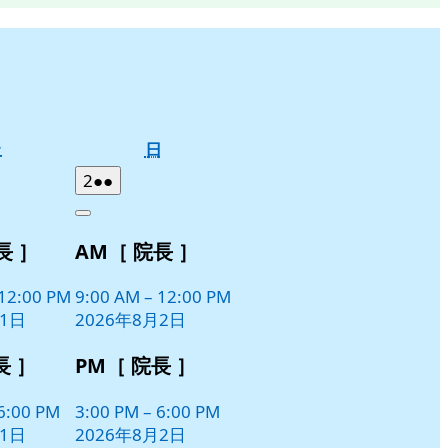
土
日
土
日
曜
曜
2026
(2
2
●●
日
日
年
件
Close
8
の
長 ］
AM［ 院長 ］
月
イ
2
ベ
日
12:00 PM
9:00 AM
–
12:00 PM
ン
月1日
2026年8月2日
ト)
長 ］
PM［ 院長 ］
6:00 PM
3:00 PM
–
6:00 PM
月1日
2026年8月2日