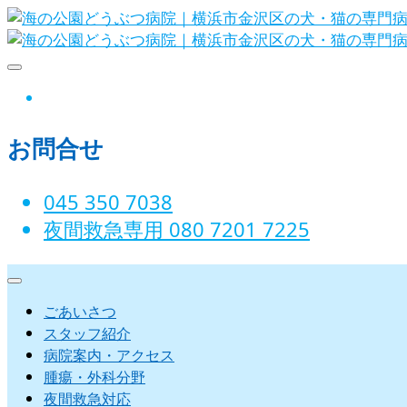
Skip
to
content
海の公園どうぶつ病院｜横
instagram
お問合せ
045 350 7038‬
夜間救急専用 080 7201 7225‬
ごあいさつ
スタッフ紹介
病院案内・アクセス
腫瘍・外科分野
夜間救急対応