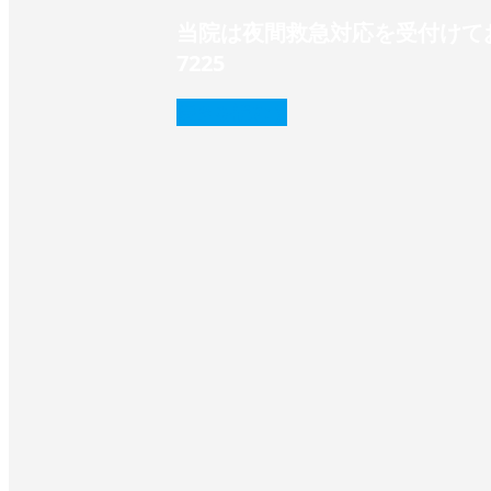
当院は夜間救急対応を受付けてお
7225‬
続きを読む
❭