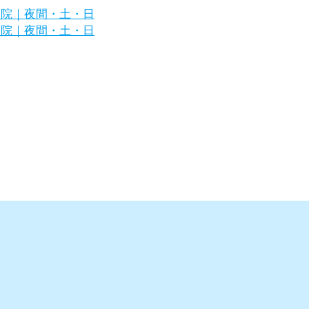
浜市金沢区の犬・猫の専門病院