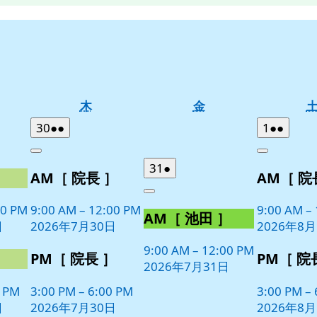
木
金
木
金
曜
曜
2026
(2
2026
(2
30
●●
1
●●
日
日
年
件
年
件
Close
Close
7
の
8
の
2026
(1
31
●
］
AM［ 院長 ］
AM［ 院
月
月
イ
イ
年
件
30
1
ベ
ベ
Close
7
の
日
日
00 PM
9:00 AM
–
12:00 PM
9:00 AM
–
ン
ン
AM［ 池田 ］
月
イ
日
2026年7月30日
2026年8
ト)
ト)
31
ベ
日
9:00 AM
–
12:00 PM
ン
］
PM［ 院長 ］
PM［ 院
2026年7月31日
ト)
0 PM
3:00 PM
–
6:00 PM
3:00 PM
–
日
2026年7月30日
2026年8