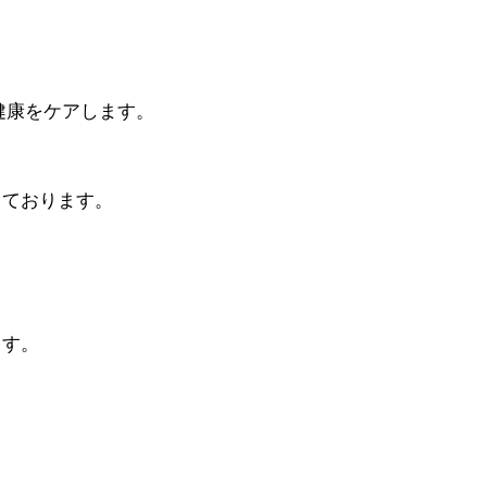
。
健康をケアします。
っております。
ます。
。