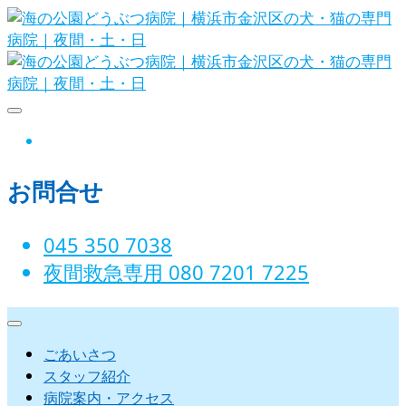
Skip
to
content
海の公園どうぶつ病院｜横
instagram
浜市金沢区の犬・猫の専門
お問合せ
病院｜夜間・土・日
045 350 7038‬
夜間救急専用 080 7201 7225‬
ごあいさつ
スタッフ紹介
病院案内・アクセス