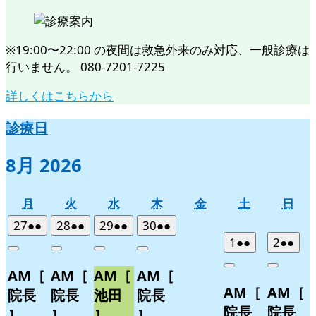
※19:00〜22:00 の夜間は救急外来のみ対応、一般診療は
行いません。 080-7201-7225
詳しくはこちらから
診療日
8月 2026
月
火
水
木
金
土
日
月
火
水
木
金
土
日
曜
曜
曜
曜
曜
曜
曜
2026
(2
2026
(2
2026
(2
2026
(2
27
●●
28
●●
29
●●
30
●●
日
日
日
日
日
日
日
年
件
年
件
年
件
年
件
2026
(2
2026
(2
1
●●
2
●●
Close
Close
Close
Close
7
の
7
の
7
の
7
の
年
件
年
件
Close
Close
AM［
AM［
AM［
AM［
月
月
月
月
イ
イ
イ
イ
8
の
8
の
AM［
AM［
27
28
29
30
月
月
ベ
ベ
ベ
ベ
イ
イ
院長
院長
池田
院長
日
日
日
日
1
2
ン
ン
ン
ン
ベ
ベ
院長
院長
］
］
］
］