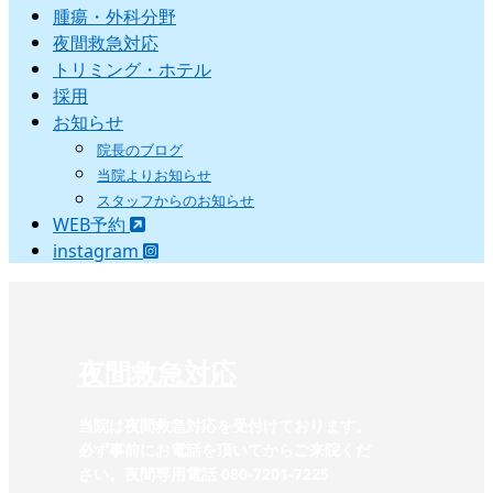
腫瘍・外科分野
夜間救急対応
トリミング・ホテル
採用
お知らせ
院長のブログ
当院よりお知らせ
スタッフからのお知らせ
WEB予約
instagram
夜間救急対応
当院は夜間救急対応を受付けております。
必ず事前にお電話を頂いてからご来院くだ
さい。夜間専用電話 080-7201-7225‬