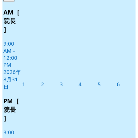
8
の
月
イ
AM［
31
ベ
院長
日
ン
］
ト)
9:00
AM
–
12:00
PM
2026年
8月31
2026
2026
2026
2026
2026
2026
1
2
3
4
5
6
日
年
年
年
年
年
年
9
9
9
9
9
9
PM［
月
月
月
月
月
月
院長
1
2
3
4
5
6
］
日
日
日
日
日
日
3:00