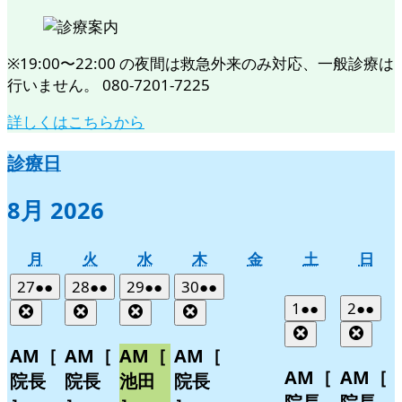
※19:00〜22:00 の夜間は救急外来のみ対応、一般診療は
行いません。 080-7201-7225
詳しくはこちらから
診療日
8月 2026
月
火
水
木
金
土
日
月
火
水
木
金
土
日
曜
曜
曜
曜
曜
曜
曜
2026
(2
2026
(2
2026
(2
2026
(2
27
●●
28
●●
29
●●
30
●●
日
日
日
日
日
日
日
年
件
年
件
年
件
年
件
2026
(2
2026
(2
1
●●
2
●●
Close
Close
Close
Close
7
の
7
の
7
の
7
の
年
件
年
件
Close
Clos
月
月
月
月
イ
イ
イ
イ
8
の
8
の
AM［
AM［
AM［
AM［
27
28
29
30
月
月
ベ
ベ
ベ
ベ
イ
イ
AM［
AM［
院長
院長
池田
院長
日
日
日
日
1
2
ン
ン
ン
ン
ベ
ベ