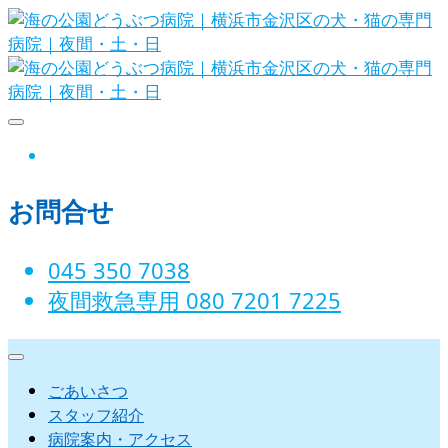
Skip
to
content
海の公園どうぶつ病院｜横
instagram
浜市金沢区の犬・猫の専門
お問合せ
病院｜夜間・土・日
045 350 7038‬
夜間救急専用 080 7201 7225‬
ごあいさつ
スタッフ紹介
病院案内・アクセス