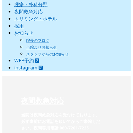
腫瘍・外科分野
夜間救急対応
トリミング・ホテル
採用
お知らせ
院長のブログ
当院よりお知らせ
スタッフからのお知らせ
WEB予約
instagram
夜間救急対応
当院は夜間救急対応を受付けております。
必ず事前にお電話を頂いてからご来院くだ
さい。夜間専用電話 080-7201-7225‬