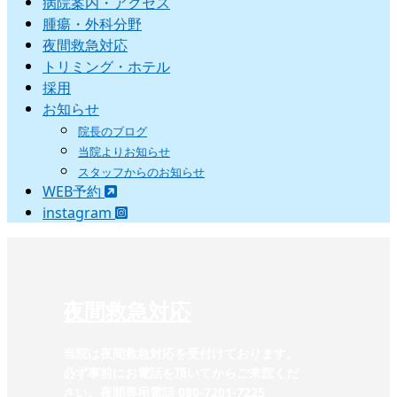
病院案内・アクセス
腫瘍・外科分野
夜間救急対応
トリミング・ホテル
採用
お知らせ
院長のブログ
当院よりお知らせ
スタッフからのお知らせ
WEB予約
instagram
夜間救急対応
当院は夜間救急対応を受付けております。
必ず事前にお電話を頂いてからご来院くだ
さい。夜間専用電話 080-7201-7225‬