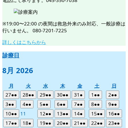
電話にて承ります。045-350-7038
※19:00〜22:00 の夜間は救急外来のみ対応、一般診療は
行いません。 080-7201-7225
詳しくはこちらから
診療日
8月 2026
月
火
水
木
金
土
日
月
火
水
木
金
土
日
曜
曜
曜
曜
曜
曜
曜
2026
(2
2026
(2
2026
(2
2026
(2
2026
(1
2026
(2
2026
(2
27
●●
28
●●
29
●●
30
●●
31
●
1
●●
2
●●
日
日
日
日
日
日
日
年
件
年
件
年
件
年
件
年
件
年
件
年
件
2026
(2
2026
(2
2026
(2
2026
(2
2026
(2
2026
(2
2026
(2
3
●●
4
●●
5
●●
6
●●
7
●●
8
●●
9
●●
7
の
7
の
7
の
7
の
7
の
8
の
8
の
年
件
年
件
年
件
年
件
年
件
年
件
年
件
2026
(2
2026
2026
(2
2026
(2
2026
(1
2026
(2
2026
(2
10
●●
11
12
●●
13
●●
14
●
15
●●
16
●●
月
月
月
月
月
月
月
イ
イ
イ
イ
イ
イ
イ
8
の
8
の
8
の
8
の
8
の
8
の
8
の
年
件
年
年
件
年
件
年
件
年
件
年
件
27
28
29
30
31
1
2
ベ
ベ
ベ
ベ
ベ
ベ
ベ
2026
(2
2026
(1
2026
(2
2026
(2
2026
(2
2026
(2
2026
(2
17
●●
18
●
19
●●
20
●●
21
●●
22
●●
23
●●
月
月
月
月
月
月
月
イ
イ
イ
イ
イ
イ
イ
8
の
8
8
の
8
の
8
の
8
の
8
の
日
日
日
日
日
日
日