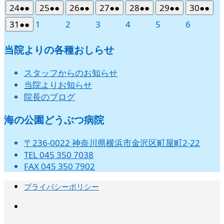
ン
ン
ン
ン
ン
ン
ン
年
件
年
件
年
件
年
件
年
件
年
件
年
件
3
4
5
6
7
8
9
ベ
ベ
ベ
ベ
ベ
ベ
ベ
2026
(2
2026
(2
2026
(2
2026
(2
2026
(2
2026
(2
2026
(2
24
●●
25
●●
26
●●
27
●●
28
●●
29
●●
30
●●
月
月
月
月
月
月
月
イ
イ
イ
イ
イ
イ
ト)
ト)
ト)
ト)
ト)
ト)
ト)
8
の
8
の
8
の
8
の
8
の
8
の
8
の
日
日
日
日
日
日
日
ン
ン
ン
ン
ン
ン
ン
年
件
年
件
年
件
年
件
年
件
年
件
年
件
10
11
12
13
14
15
16
ベ
ベ
ベ
ベ
ベ
ベ
2026
(2
2026
2026
2026
2026
2026
2026
31
●●
1
2
3
4
5
6
月
月
月
月
月
月
月
イ
イ
イ
イ
イ
イ
イ
ト)
ト)
ト)
ト)
ト)
ト)
ト)
8
の
8
の
8
の
8
の
8
の
8
の
8
の
日
日
日
日
日
日
日
ン
ン
ン
ン
ン
ン
年
件
年
年
年
年
年
年
17
18
19
20
21
22
23
ベ
ベ
ベ
ベ
ベ
ベ
ベ
月
月
月
月
月
月
月
イ
イ
イ
イ
イ
イ
イ
ト)
ト)
ト)
ト)
ト)
ト)
8
の
9
9
9
9
9
9
当院よりの各種おしらせ
日
日
日
日
日
日
日
ン
ン
ン
ン
ン
ン
ン
24
25
26
27
28
29
30
ベ
ベ
ベ
ベ
ベ
ベ
ベ
月
月
月
月
月
月
月
イ
ト)
ト)
ト)
ト)
ト)
ト)
ト)
日
日
日
日
日
日
日
ン
ン
ン
ン
ン
ン
ン
31
1
2
3
4
5
6
ベ
スタッフからのお知らせ
ト)
ト)
ト)
ト)
ト)
ト)
ト)
日
日
日
日
日
日
日
ン
当院よりお知らせ
ト)
院長のブログ
海の公園どうぶつ病院
〒236-0022 神奈川県横浜市金沢区町屋町2-22
TEL 045 350 7038
FAX 045 350 7902
プライバシーポリシー
instagram