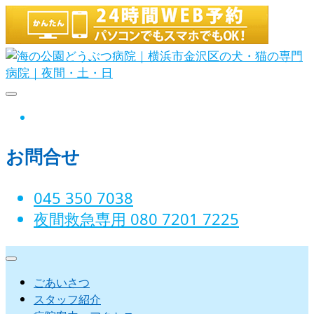
Skip
to
content
海の公園どうぶつ病院｜横
instagram
浜市金沢区の犬・猫の専門
お問合せ
病院｜夜間・土・日
045 350 7038‬
夜間救急専用 080 7201 7225‬
ごあいさつ
スタッフ紹介