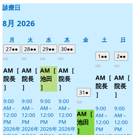
診療日
8月 2026
月
火
水
木
金
土
日
月
火
水
木
金
土
日
曜
曜
曜
曜
曜
曜
曜
2026
(2
2026
(2
2026
(2
2026
(2
27
●●
28
●●
29
●●
30
●●
日
日
日
日
日
日
日
年
件
年
件
年
件
年
件
2026
(2
2026
(2
1
●●
2
●●
Close
Close
Close
Close
7
の
7
の
7
の
7
の
年
件
年
件
Close
Close
AM［
AM［
AM［
AM［
月
月
月
月
イ
イ
イ
イ
8
の
8
の
AM［
AM［
27
28
29
30
月
月
ベ
ベ
ベ
ベ
イ
イ
院長
院長
池田
院長
日
日
日
日
1
2
ン
ン
ン
ン
ベ
ベ
院長
院長
］
］
］
］
日
日
ト)
ト)
ト)
ト)
ン
ン
2026
(1
31
●
］
］
年
件
ト)
ト)
9:00
9:00
9:00
9:00
Close
7
の
AM
–
AM
–
AM
–
AM
–
9:00
9:00
AM［
月
イ
12:00
12:00
12:00
12:00
AM
–
AM
–
31
ベ
池田
PM
PM
PM
PM
12:00
12:00
日
ン
2026年
2026年
2026年
2026年
PM
PM
］