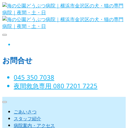
Skip
to
content
海の公園どうぶつ病院｜横浜市金沢
instagram
区の犬・猫の専門病院｜夜間・土・
お問合せ
日
045 350 7038‬
夜間救急専用 080 7201 7225‬
ごあいさつ
スタッフ紹介
病院案内・アクセス