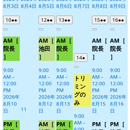
8月3日
8月4日
8月5日
8月6日
8月7日
8月8日
8月9日
2026
(2
2026
(2
2026
(2
2026
(2
2026
(2
10
●●
12
●●
13
●●
15
●●
16
●●
年
件
年
件
年
件
年
件
年
件
Close
Close
Close
Close
Close
8
の
8
の
8
の
8
の
8
の
AM［
AM［
AM［
AM［
AM［
月
月
月
月
月
イ
イ
イ
イ
イ
10
12
13
15
16
ベ
ベ
ベ
ベ
ベ
院長
池田
院長
院長
院長
日
日
日
日
日
ン
ン
ン
ン
ン
］
］
］
］
］
2026
(1
14
●
ト)
ト)
ト)
ト)
ト)
年
件
9:00
9:00
9:00
9:00
9:00
Close
8
の
AM
–
AM
–
AM
–
AM
–
AM
–
トリ
月
イ
12:00
12:00
12:00
12:00
12:00
14
ベ
ミン
PM
PM
PM
PM
PM
日
ン
グの
2026年
2026年
2026年
2026年
2026年
ト)
み
8月10
8月12
8月13
8月15
8月16
2026
11
日
日
日
日
日
年
9:00
AM
–
8
PM［
AM［
PM［
PM［
PM［
6:00
月