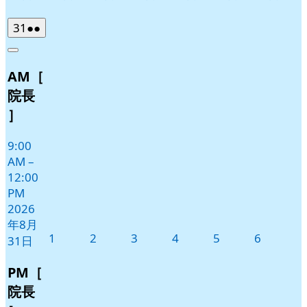
2026
(2
31
●●
年
件
Close
8
の
AM［
月
イ
31
ベ
院長
日
ン
］
ト)
9:00
AM
–
12:00
PM
2026
年8月
2026
2026
2026
2026
2026
2026
1
2
3
4
5
6
31日
年
年
年
年
年
年
9
9
9
9
9
9
PM［
月
月
月
月
月
月
院長
1
2
3
4
5
6