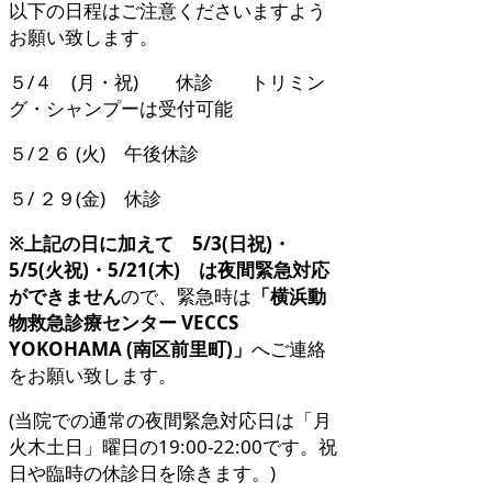
以下の日程はご注意くださいますよう
お願い致します。
５/４ (月・祝) 休診 トリミン
グ・シャンプーは受付可能
５/２６ (火) 午後休診
５/ ２９(金) 休診
※上記の日に加えて 5/3(日祝)・
5/5(火祝)・5/21(木) は夜間緊急対応
ができません
ので、緊急時は
「横浜動
物救急診療センター VECCS
YOKOHAMA (南区前里町)」
へご連絡
をお願い致します。
(当院での通常の夜間緊急対応日は「月
火木土日」曜日の19:00-22:00です。祝
日や臨時の休診日を除きます。)