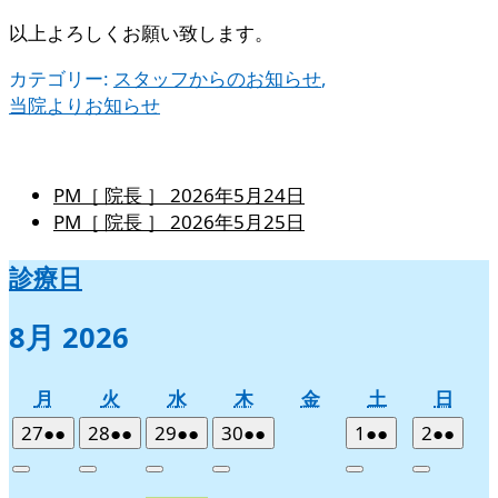
以上よろしくお願い致します。
カテゴリー:
スタッフからのお知らせ
,
当院よりお知らせ
PM［ 院長 ］
2026年5月24日
PM［ 院長 ］
2026年5月25日
診療日
8月 2026
月
火
水
木
金
土
日
月
火
水
木
金
土
日
曜
曜
曜
曜
曜
曜
曜
2026
(2
2026
(2
2026
(2
2026
(2
2026
(2
2026
(2
27
●●
28
●●
29
●●
30
●●
1
●●
2
●●
日
日
日
日
日
日
日
年
件
年
件
年
件
年
件
年
件
年
件
Close
Close
Close
Close
Close
Close
7
の
7
の
7
の
7
の
8
の
8
の