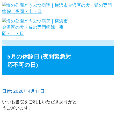
Skip
to
content
海の公園どうぶつ病院｜横浜市金沢
区の犬・猫の専門病院｜夜間・土・
5月の休診日 (夜間緊急対
応不可の日)
日
日付:
2026年4月11日
いつも当院をご利用いただきありがと
うございます。