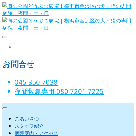
Skip
to
content
海の公園どうぶつ病院｜横浜市金沢
instagram
区の犬・猫の専門病院｜夜間・土・
お問合せ
日
045 350 7038‬
夜間救急専用 080 7201 7225‬
ごあいさつ
スタッフ紹介
病院案内・アクセス