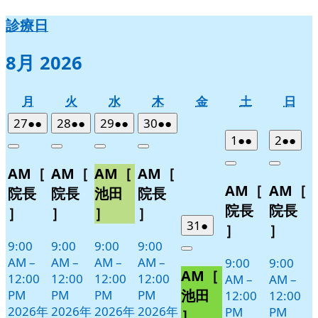
診療日
8月 2026
月
火
水
木
金
土
日
月
火
水
木
金
土
日
曜
曜
曜
曜
曜
曜
曜
2026
(2
2026
(2
2026
(2
2026
(2
27
●●
28
●●
29
●●
30
●●
日
日
日
日
日
日
日
年
件
年
件
年
件
年
件
2026
(2
2026
(2
1
●●
2
●●
Close
Close
Close
Close
7
の
7
の
7
の
7
の
年
件
年
件
Close
Close
AM［
AM［
AM［
AM［
月
月
月
月
イ
イ
イ
イ
8
の
8
の
AM［
AM［
27
28
29
30
月
月
ベ
ベ
ベ
ベ
イ
イ
院長
院長
池田
院長
日
日
日
日
1
2
ン
ン
ン
ン
ベ
ベ
院長
院長
］
］
］
］
日
日
ト)
ト)
ト)
ト)
ン
ン
2026
(1
31
●
］
］
年
件
ト)
ト)
9:00
9:00
9:00
9:00
Close
7
の
AM
–
AM
–
AM
–
AM
–
9:00
9:00
AM［
月
イ
12:00
12:00
12:00
12:00
AM
–
AM
–
31
ベ
池田
PM
PM
PM
PM
12:00
12:00
日
ン
2026年
2026年
2026年
2026年
PM
PM
］