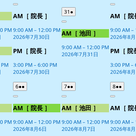
年
件
年
件
Close
Close
7
の
8
の
2026
(1
31
●
］
AM［ 院長 ］
AM［ 院
月
月
イ
イ
年
件
30
1
ベ
ベ
Close
7
の
日
日
00 PM
9:00 AM
–
12:00 PM
9:00 AM
–
ン
ン
AM［ 池田 ］
月
イ
日
2026年7月30日
2026年8
ト)
ト)
31
ベ
日
9:00 AM
–
12:00 PM
ン
］
PM［ 院長 ］
PM［ 院
2026年7月31日
ト)
0 PM
3:00 PM
–
6:00 PM
3:00 PM
–
日
2026年7月30日
2026年8
2026
(2
2026
(2
2026
(2
6
●●
7
●●
8
●●
年
件
年
件
年
件
Close
Close
Close
8
の
8
の
8
の
］
AM［ 院長 ］
AM［ 池田 ］
AM［ 院
月
月
月
イ
イ
イ
6
7
8
ベ
ベ
ベ
日
日
日
00 PM
9:00 AM
–
12:00 PM
9:00 AM
–
12:00 PM
9:00 AM
–
ン
ン
ン
2026年8月6日
2026年8月7日
2026年8
ト)
ト)
ト)