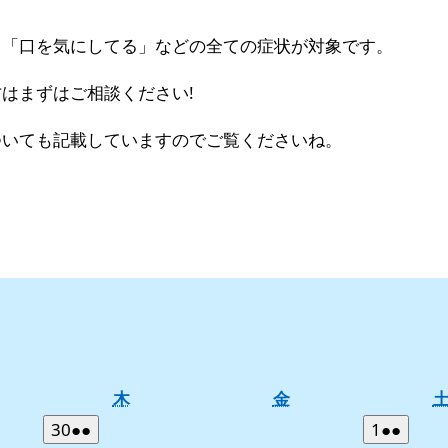
」「口を気にしてる」などの全ての症状が対象です。
はまずはご相談ください!
ついても記載していますのでご覧くださいね。
木
金
木
金
曜
曜
2026
(2
2026
(2
30
●●
1
●●
日
日