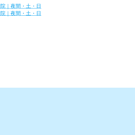
区の犬・猫の専門病院｜夜間・土・日