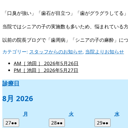
「口臭が強い」「歯石が目立つ」「歯がグラグラしてる
当院ではシニアの子の実施数も多いため、悩まれている方
以前の院長ブログで「歯周病」「シニアの子の麻酔」に
カテゴリー:
スタッフからのお知らせ
,
当院よりお知らせ
AM［ 池田 ］
2026年5月26日
PM［ 池田 ］
2026年5月27日
診療日
8月 2026
月
火
水
月
火
水
曜
曜
曜
2026
(2
2026
(2
2026
(2
27
●●
28
●●
29
●●
日
日
日