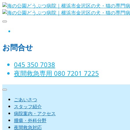
Skip
to
content
海の公園どうぶつ病院｜横浜市金沢
instagram
お問合せ
045 350 7038‬
夜間救急専用 080 7201 7225‬
ごあいさつ
スタッフ紹介
病院案内・アクセス
腫瘍・外科分野
夜間救急対応