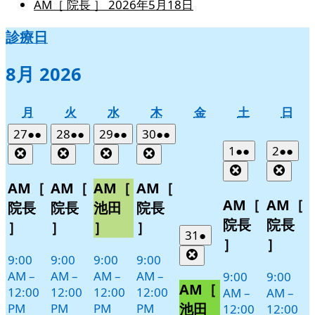
AM［ 院長 ］
2026年5月18日
診療日
8月 2026
月
火
水
木
金
土
日
月
火
水
木
金
土
日
曜
曜
曜
曜
曜
曜
曜
2026
(2
2026
(2
2026
(2
2026
(2
27
●●
28
●●
29
●●
30
●●
日
日
日
日
日
日
日
年
件
年
件
年
件
年
件
2026
(2
2026
(2
1
●●
2
●●
Close
Close
Close
Close
7
の
7
の
7
の
7
の
年
件
年
件
Close
Clos
月
月
月
月
イ
イ
イ
イ
8
の
8
の
AM［
AM［
AM［
AM［
27
28
29
30
月
月
ベ
ベ
ベ
ベ
イ
イ
AM［
AM［
院長
院長
池田
院長
日
日
日
日
1
2
ン
ン
ン
ン
ベ
ベ
院長
院長
］
］
］
］
日
日
ト)
ト)
ト)
ト)
ン
ン
2026
(1
31
●
］
］
年
件
ト)
ト)
Close
9:00
9:00
9:00
9:00
7
の
AM
–
AM
–
AM
–
AM
–
9:00
9:00
月
イ
AM［
12:00
12:00
12:00
12:00
AM
–
AM
–
31
ベ
池田
PM
PM
PM
PM
12:00
12:00