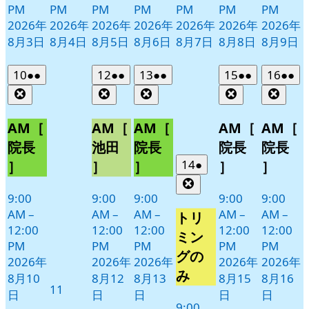
PM
PM
PM
PM
PM
PM
PM
2026年
2026年
2026年
2026年
2026年
2026年
2026年
8月3日
8月4日
8月5日
8月6日
8月7日
8月8日
8月9日
2026
(2
2026
(2
2026
(2
2026
(2
2026
(2
10
●●
12
●●
13
●●
15
●●
16
●●
年
件
年
件
年
件
年
件
年
件
Close
Close
Close
Close
Clos
8
の
8
の
8
の
8
の
8
の
月
月
月
月
月
イ
イ
イ
イ
イ
AM［
AM［
AM［
AM［
AM［
10
12
13
15
16
ベ
ベ
ベ
ベ
ベ
院長
池田
院長
院長
院長
日
日
日
日
日
ン
ン
ン
ン
ン
2026
(1
14
●
］
］
］
］
］
ト)
ト)
ト)
ト)
ト)
年
件
Close
8
の
9:00
9:00
9:00
9:00
9:00
月
イ
AM
–
AM
–
AM
–
AM
–
AM
–
トリ
14
ベ
12:00
12:00
12:00
12:00
12:00
ミン
日
PM
PM
PM
PM
PM
ン
グの
2026年
2026年
2026年
2026年
2026年
ト)
み
8月10
8月12
8月13
8月15
8月16
2026
11
日
日
日
日
日
年
9:00