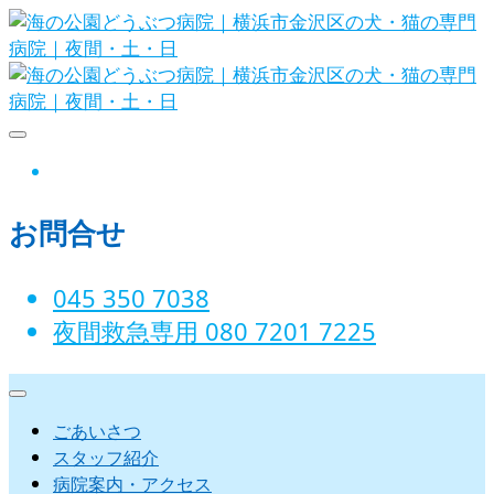
Skip
to
content
海の公園どうぶつ病院｜横浜市金沢
instagram
区の犬・猫の専門病院｜夜間・土・
お問合せ
日
045 350 7038‬
夜間救急専用 080 7201 7225‬
ごあいさつ
スタッフ紹介
病院案内・アクセス