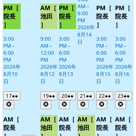
8
AM
–
PM［
AM［
PM［
PM［
PM［
月
6:00
院長
池田
院長
院長
院長
11
PM
］
］
］
］
］
日
2026年
8月14
3:00
9:00
3:00
3:00
3:00
日
PM
–
AM
–
PM
–
PM
–
PM
–
6:00
12:00
6:00
6:00
6:00
PM
PM
PM
PM
PM
2026年
2026年
2026年
2026年
2026年
8月10
8月12
8月13
8月15
8月16
日
日
日
日
日
2026
(2
2026
(2
2026
(2
2026
(2
2026
(2
2026
(2
17
●●
19
●●
20
●●
21
●●
22
●●
23
●●
年
件
年
件
年
件
年
件
年
件
年
件
Close
Close
Close
Close
Close
Clos
8
の
8
の
8
の
8
の
8
の
8
の
月
月
月
月
月
月
イ
イ
イ
イ
イ
イ
AM［
AM［
AM［
AM［
AM［
AM［
17
19
20
21
22
23
ベ
ベ
ベ
ベ
ベ
ベ
院長
池田
院長
池田
院長
院長
日
日
日
日
日
日
ン
ン
ン
ン
ン
ン