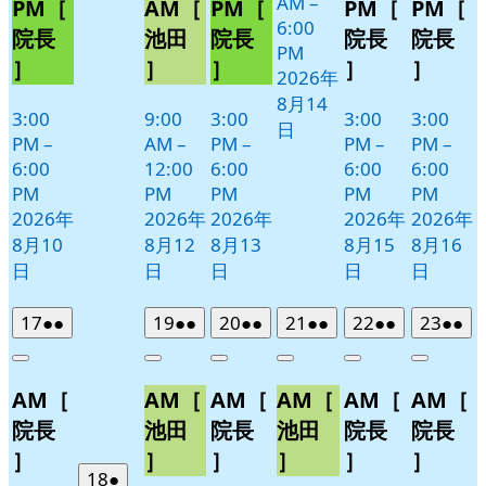
AM
–
8
PM［
AM［
PM［
PM［
PM［
6:00
月
院長
池田
院長
院長
院長
PM
11
］
］
］
］
］
2026年
日
8月14
3:00
9:00
3:00
3:00
3:00
日
PM
–
AM
–
PM
–
PM
–
PM
–
6:00
12:00
6:00
6:00
6:00
PM
PM
PM
PM
PM
2026年
2026年
2026年
2026年
2026年
8月10
8月12
8月13
8月15
8月16
日
日
日
日
日
2026
(2
2026
(2
2026
(2
2026
(2
2026
(2
2026
(2
17
●●
19
●●
20
●●
21
●●
22
●●
23
●●
年
件
年
件
年
件
年
件
年
件
年
件
Close
Close
Close
Close
Close
Close
8
の
8
の
8
の
8
の
8
の
8
の
AM［
AM［
AM［
AM［
AM［
AM［
月
月
月
月
月
月
イ
イ
イ
イ
イ
イ
17
19
20
21
22
23
ベ
ベ
ベ
ベ
ベ
ベ
院長
池田
院長
池田
院長
院長
日
日
日
日
日
日
ン
ン
ン
ン
ン
ン
］
］
］
］
］
］
ト)
ト)
ト)
ト)
ト)
ト)
2026
(1
18
●