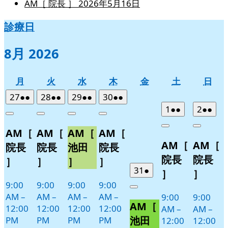
AM［ 院長 ］
2026年5月16日
診療日
8月 2026
月
火
水
木
金
土
日
月
火
水
木
金
土
日
曜
曜
曜
曜
曜
曜
曜
2026
(2
2026
(2
2026
(2
2026
(2
27
●●
28
●●
29
●●
30
●●
日
日
日
日
日
日
日
年
件
年
件
年
件
年
件
2026
(2
2026
(2
1
●●
2
●●
Close
Close
Close
Close
7
の
7
の
7
の
7
の
年
件
年
件
Close
Close
AM［
AM［
AM［
AM［
月
月
月
月
イ
イ
イ
イ
8
の
8
の
AM［
AM［
27
28
29
30
月
月
ベ
ベ
ベ
ベ
イ
イ
院長
院長
池田
院長
日
日
日
日
1
2
ン
ン
ン
ン
ベ
ベ
院長
院長
］
］
］
］
日
日
ト)
ト)
ト)
ト)
ン
ン
2026
(1
31
●
］
］
年
件
ト)
ト)
9:00
9:00
9:00
9:00
Close
7
の
AM
–
AM
–
AM
–
AM
–
9:00
9:00
AM［
月
イ
12:00
12:00
12:00
12:00
AM
–
AM
–
31
ベ
池田
PM
PM
PM
PM
12:00
12:00