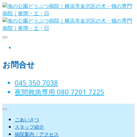
Skip
to
content
海の公園どうぶつ病院｜横浜市金沢
instagram
区の犬・猫の専門病院｜夜間・土・
お問合せ
日
045 350 7038‬
夜間救急専用 080 7201 7225‬
ごあいさつ
スタッフ紹介
病院案内・アクセス