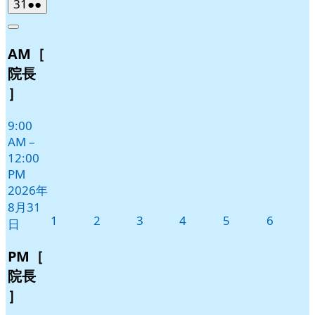
2026
(2
31
●●
年
件
Close
8
の
AM［
月
イ
31
ベ
院長
日
ン
］
ト)
9:00
AM
–
12:00
PM
2026年
8月31
2026
2026
2026
2026
2026
2026
1
2
3
4
5
6
日
年
年
年
年
年
年
9
9
9
9
9
9
PM［
月
月
月
月
月
月
院長
1
2
3
4
5
6
］
日
日
日
日
日
日