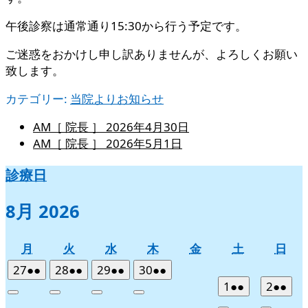
午後診察は通常通り15:30から行う予定です。
ご迷惑をおかけし申し訳ありませんが、よろしくお願い
致します。
カテゴリー:
当院よりお知らせ
AM［ 院長 ］
2026年4月30日
AM［ 院長 ］
2026年5月1日
診療日
8月 2026
月
火
水
木
金
土
日
月
火
水
木
金
土
日
曜
曜
曜
曜
曜
曜
曜
2026
(2
2026
(2
2026
(2
2026
(2
27
●●
28
●●
29
●●
30
●●
日
日
日
日
日
日
日
年
件
年
件
年
件
年
件
2026
(2
2026
(2
1
●●
2
●●
Close
Close
Close
Close
7
の
7
の
7
の
7
の
年
件
年
件