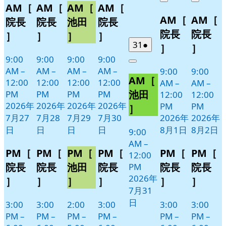
Close
Close
AM［
AM［
AM［
AM［
月
月
月
月
イ
イ
イ
イ
8
の
8
の
AM［
AM［
27
28
29
30
月
月
ベ
ベ
ベ
ベ
イ
イ
院長
院長
池田
院長
日
日
日
日
1
2
ン
ン
ン
ン
ベ
ベ
院長
院長
］
］
］
］
日
日
ト)
ト)
ト)
ト)
ン
ン
2026
(1
31
●
］
］
年
件
ト)
ト)
9:00
9:00
9:00
9:00
Close
7
の
AM
–
AM
–
AM
–
AM
–
9:00
9:00
AM［
月
イ
12:00
12:00
12:00
12:00
AM
–
AM
–
31
ベ
池田
PM
PM
PM
PM
12:00
12:00
日
ン
2026年
2026年
2026年
2026年
PM
PM
］
ト)
7月27
7月28
7月29
7月30
2026年
2026年
日
日
日
日
8月1日
8月2日
9:00
AM
–
PM［
PM［
PM［
PM［
PM［
PM［
12:00
院長
院長
池田
院長
院長
院長
PM
2026年
］
］
］
］
］
］
7月31
日
3:00
3:00
2:00
3:00
3:00
3:00
PM
–
PM
–
PM
–
PM
–
PM
–
PM
–