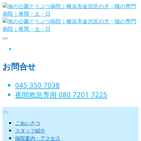
Skip
to
content
海の公園どうぶつ病院｜横浜市金沢
instagram
区の犬・猫の専門病院｜夜間・土・
お問合せ
日
045 350 7038‬
夜間救急専用 080 7201 7225‬
ごあいさつ
スタッフ紹介
病院案内・アクセス