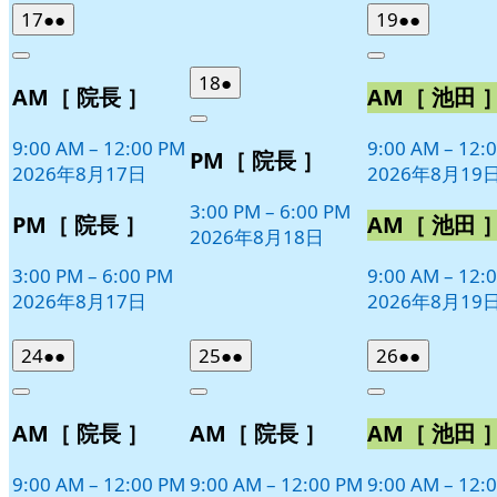
2026
(2
2026
(2
17
●●
19
●●
年
件
年
件
Close
Close
8
の
8
の
2026
(1
18
●
AM［ 院長 ］
AM［ 池田 
月
月
イ
イ
年
件
17
19
ベ
ベ
Close
8
の
日
日
9:00 AM
–
12:00 PM
9:00 AM
–
12:
ン
ン
PM［ 院長 ］
月
イ
2026年8月17日
2026年8月19
ト)
ト)
18
ベ
日
3:00 PM
–
6:00 PM
ン
PM［ 院長 ］
AM［ 池田 
2026年8月18日
ト)
3:00 PM
–
6:00 PM
9:00 AM
–
12:
2026年8月17日
2026年8月19
2026
(2
2026
(2
2026
(2
24
●●
25
●●
26
●●
年
件
年
件
年
件
Close
Close
Close
8
の
8
の
8
の
AM［ 院長 ］
AM［ 院長 ］
AM［ 池田 
月
月
月
イ
イ
イ
24
25
26
ベ
ベ
ベ
日
日
日
9:00 AM
–
12:00 PM
9:00 AM
–
12:00 PM
9:00 AM
–
12:
ン
ン
ン