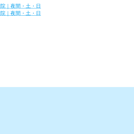
区の犬・猫の専門病院｜夜間・土・日