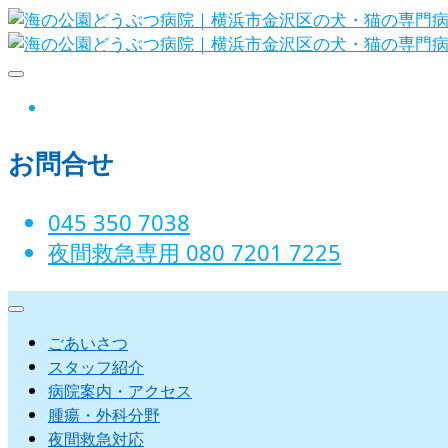
Skip
to
content
海の公園どうぶつ病院｜横浜市金沢
instagram
お問合せ
045 350 7038‬
夜間救急専用 080 7201 7225‬
ごあいさつ
スタッフ紹介
病院案内・アクセス
腫瘍・外科分野
夜間救急対応