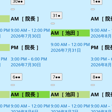
2026
(2
2026
(2
30
●●
1
●●
日
日
年
件
年
件
Close
Close
7
の
8
の
2026
(1
31
●
］
AM［ 院長 ］
AM［ 院
月
月
イ
イ
年
件
30
1
ベ
ベ
Close
7
の
日
日
00 PM
9:00 AM
–
12:00 PM
9:00 AM
–
ン
ン
AM［ 池田 ］
月
イ
日
2026年7月30日
2026年8
ト)
ト)
31
ベ
日
9:00 AM
–
12:00 PM
ン
］
PM［ 院長 ］
PM［ 院
2026年7月31日
ト)
0 PM
3:00 PM
–
6:00 PM
3:00 PM
–
日
2026年7月30日
2026年8
2026
(2
2026
(2
2026
(2
6
●●
7
●●
8
●●
年
件
年
件
年
件
Close
Close
Close
8
の
8
の
8
の
］
AM［ 院長 ］
AM［ 池田 ］
AM［ 院
月
月
月
イ
イ
イ
6
7
8
ベ
ベ
ベ
日
日
日
00 PM
9:00 AM
–
12:00 PM
9:00 AM
–
12:00 PM
9:00 AM
–
ン
ン
ン
2026年8月6日
2026年8月7日
2026年8