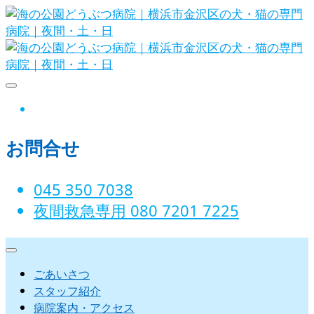
Skip
to
content
海の公園どうぶつ病院｜横浜市金沢
instagram
区の犬・猫の専門病院｜夜間・土・
お問合せ
日
045 350 7038‬
夜間救急専用 080 7201 7225‬
ごあいさつ
スタッフ紹介
病院案内・アクセス